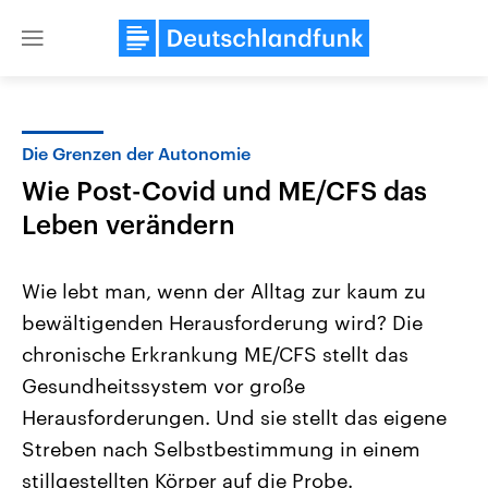
Close
menu
Die Grenzen der Autonomie
Themen
Wie Post-Covid und ME/CFS das
Leben verändern
Wie lebt man, wenn der Alltag zur kaum zu
bewältigenden Herausforderung wird? Die
chronische Erkrankung ME/CFS stellt das
Landtagswahl Sachsen-Anhalt
USA
Gesundheitssystem vor große
2026
Aktuelle Beiträge, Analys
Herausforderungen. Und sie stellt das eigene
Alle Informationen
Hintergründe
Sachsen-Anhalt wählt am 6.
Wirtschaftlich und militäri
Streben nach Selbstbestimmung in einem
September 2026 einen neuen
gehören die Vereinigten S
Landtag. Seit 2021 wird das
den mächtigsten Ländern 
stillgestellten Körper auf die Probe.
Bundesland von einer Koalition aus
mit großem Einfluss auf d