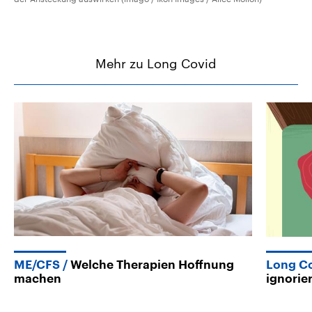
Mehr zu Long Covid
ME/CFS
Welche Therapien Hoffnung
Long C
machen
ignorie