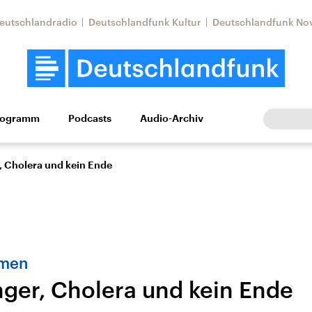
eutschlandradio
Deutschlandfunk Kultur
Deutschlandfunk No
rogramm
Podcasts
Audio-Archiv
Wirtschaft
Wissen
Kultur
Europa
Gesellschaf
, Cholera und kein Ende
emen
nger, Cholera und kein Ende
Nahostkonflikt
Iran
le Beiträge,
Aktuelle Lage und
Aktuelle Lage und