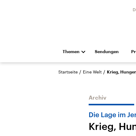
D
Themen
Sendungen
P
Die Nachrichten
Politik
/
/
Startseite
Eine Welt
Krieg, Hunger
Hörspiel und Feature
Musik
Archiv
Die Lage im J
Krieg, Hu
Landtagswahl Sachsen-
USA
Anhalt 2026
Aktuel