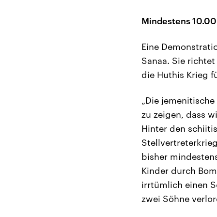
Mindestens 10.000
Eine Demonstratio
Sanaa. Sie richte
die Huthis Krieg f
„Die jemenitische
zu zeigen, dass w
Hinter den schiiti
Stellvertreterkri
bisher mindesten
Kinder durch Bomb
irrtümlich einen S
zwei Söhne verlor