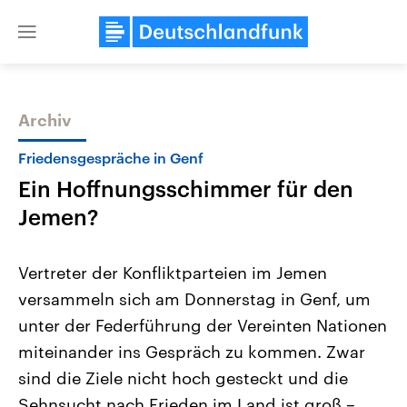
Close
menu
Archiv
Themen
Friedensgespräche in Genf
Ein Hoffnungsschimmer für den
Jemen?
Vertreter der Konfliktparteien im Jemen
versammeln sich am Donnerstag in Genf, um
Landtagswahl Sachsen-Anhalt
USA
unter der Federführung der Vereinten Nationen
2026
Aktuelle Beiträge, Analys
Alle Informationen
Hintergründe
miteinander ins Gespräch zu kommen. Zwar
Sachsen-Anhalt wählt am 6.
Wirtschaftlich und militäri
September 2026 einen neuen
gehören die Vereinigten S
sind die Ziele nicht hoch gesteckt und die
Landtag. Seit 2021 wird das
den mächtigsten Ländern 
Sehnsucht nach Frieden im Land ist groß –
Bundesland von einer Koalition aus
mit großem Einfluss auf d