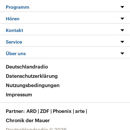
Programm
Programm
Hören
Alle Sendungen
Livestream
Kontakt
Die Nachrichten
Audios
Hörerservice
Service
Nachrichtenleicht
Podcasts
Social Media
FAQ
Über uns
Neue Beiträge auf dlf.de
Deutschlandfunk App
Newsletter
Deutschlandradio
Themen-Schwerpunkte
Nachrichten App
Deutschlandradio
Veranstaltungen
Presse
Frequenzen
Datenschutzerklärung
Musikliste
Ausbildung und Karriere
Nutzungsbedingungen
RSS
Transparenz
Impressum
Korrekturen
Barrierefreiheit
Partner
ARD
|
ZDF
|
Phoenix
|
arte
|
Chronik der Mauer
Deutschlandradio © 2026