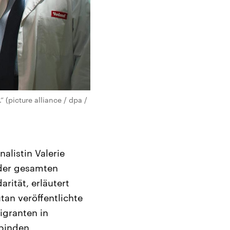
 (picture alliance / dpa /
alistin Valerie
 der gesamten
arität, erläutert
tan veröffentlichte
igranten in
rbinden