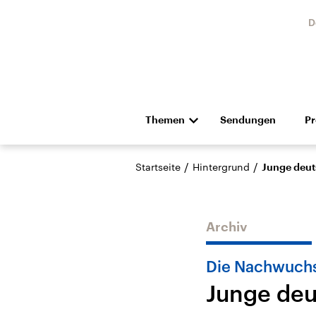
D
Themen
Sendungen
P
Die Nachrichten
Politik
/
/
Startseite
Hintergrund
Junge deut
Hörspiel und Feature
Musik
Archiv
Die Nachwuchs
Junge deu
Landtagswahl Sachsen-
USA
Anhalt 2026
Aktuel