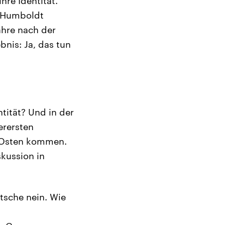
hre Identität.
r Humboldt
ahre nach der
nis: Ja, das tun
ntität? Und in der
erersten
m Osten kommen.
skussion in
tsche nein. Wie