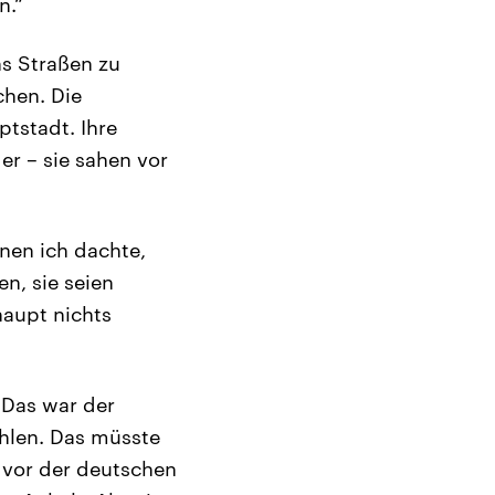
n.“
s Straßen zu
chen. Die
ptstadt. Ihre
r – sie sahen vor
nen ich dachte,
en, sie seien
haupt nichts
 Das war der
ühlen. Das müsste
e vor der deutschen