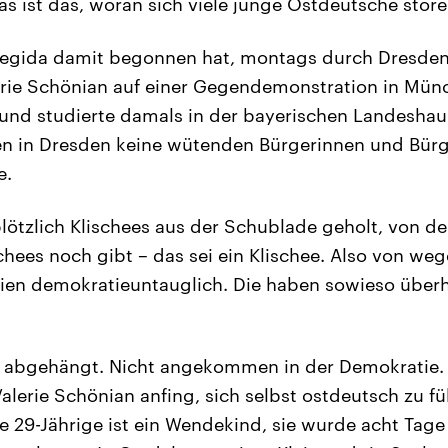
as ist das, woran sich viele junge Ostdeutsche störe
 Pegida damit begonnen hat, montags durch Dresden
erie Schönian auf einer Gegendemonstration in Mün
e und studierte damals in der bayerischen Landeshau
n in Dresden keine wütenden Bürgerinnen und Bürge
e.
ötzlich Klischees aus der Schublade geholt, von de
chees noch gibt – das sei ein Klischee. Also von weg
ien demokratieuntauglich. Die haben sowieso über
 abgehängt. Nicht angekommen in der Demokratie.
lerie Schönian anfing, sich selbst ostdeutsch zu f
ute 29-Jährige ist ein Wendekind, sie wurde acht Tag