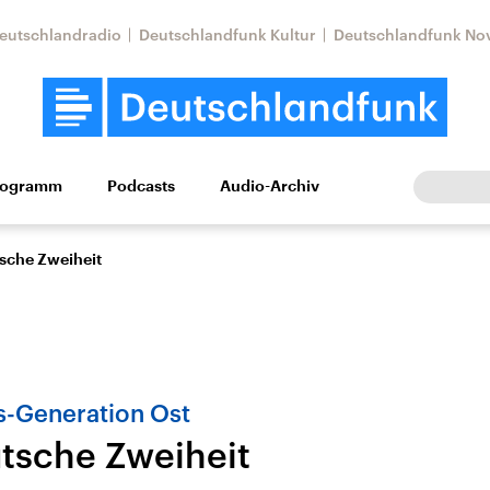
eutschlandradio
Deutschlandfunk Kultur
Deutschlandfunk No
rogramm
Podcasts
Audio-Archiv
Wirtschaft
Wissen
Kultur
Europa
Gesellschaf
sche Zweiheit
-Generation Ost
tsche Zweiheit
Nahostkonflikt
Iran
le Beiträge,
Aktuelle Lage und
Aktuelle Lage und