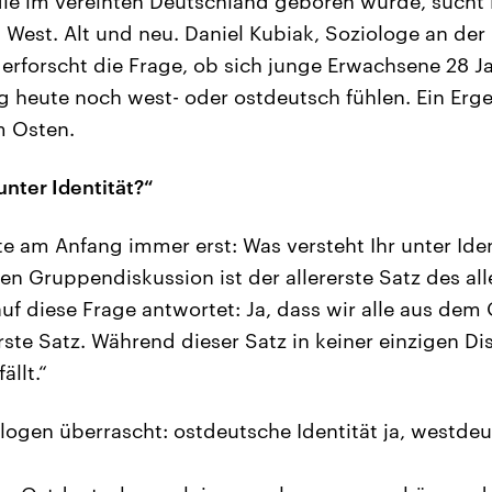
die im vereinten Deutschland geboren wurde, sucht i
West. Alt und neu. Daniel Kubiak, Soziologe an de
, erforscht die Frage, ob sich junge Erwachsene 28 J
 heute noch west- oder ostdeutsch fühlen. Ein Ergeb
m Osten.
unter Identität?“
te am Anfang immer erst: Was versteht Ihr unter Ide
en Gruppendiskussion ist der allererste Satz des all
auf diese Frage antwortet: Ja, dass wir alle aus de
erste Satz. Während dieser Satz in keiner einzigen Di
llt.“
logen überrascht: ostdeutsche Identität ja, westdeu