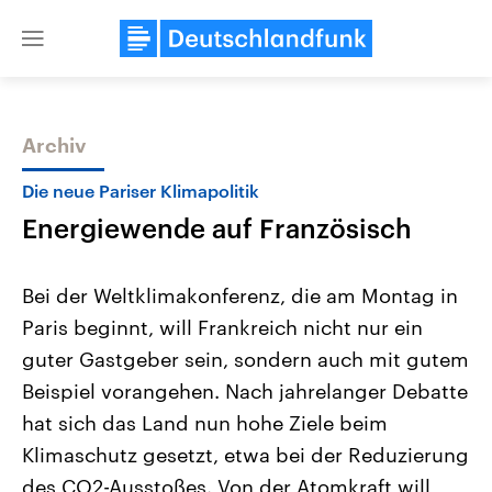
Close
menu
Archiv
Themen
Die neue Pariser Klimapolitik
Energiewende auf Französisch
Bei der Weltklimakonferenz, die am Montag in
Paris beginnt, will Frankreich nicht nur ein
guter Gastgeber sein, sondern auch mit gutem
Landtagswahl Sachsen-Anhalt
USA
Beispiel vorangehen. Nach jahrelanger Debatte
2026
Aktuelle Beiträge, Analys
Alle Informationen
hat sich das Land nun hohe Ziele beim
Hintergründe
Sachsen-Anhalt wählt am 6.
Wirtschaftlich und militäri
Klimaschutz gesetzt, etwa bei der Reduzierung
September 2026 einen neuen
gehören die Vereinigten S
Landtag. Seit 2021 wird das
den mächtigsten Ländern 
des CO2-Ausstoßes. Von der Atomkraft will
Bundesland von einer Koalition aus
mit großem Einfluss auf d