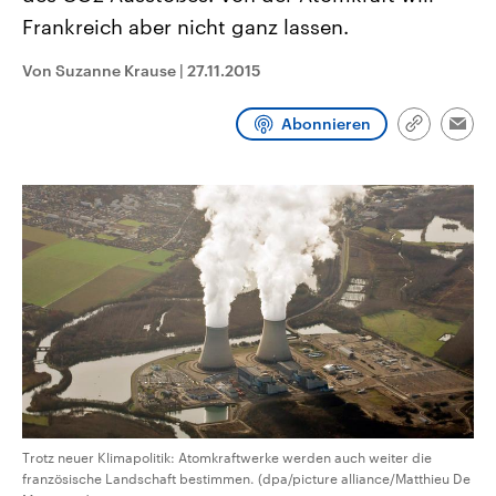
CDU, SPD und FDP regiert.-
aktuelle Weltgeschehen.
Frankreich aber nicht ganz lassen.
Umfragen, Prognosen,
Wahlprogramme, aktuelle Berichte
Sendungen
Programm
Podcasts
und Hintergründe zu den Parteien
Von Suzanne Krause
|
27.11.2015
und Kandidaten der anstehenden
Wahl.
Audio-Archiv
Abonnieren
Link
Emai
kopieren/te
Trotz neuer Klimapolitik: Atomkraftwerke werden auch weiter die
französische Landschaft bestimmen. (dpa/picture alliance/Matthieu De