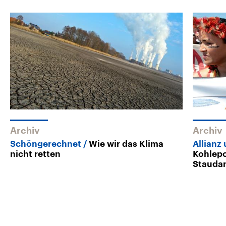
Archiv
Archiv
Schöngerechnet
Wie wir das Klima
Allianz
nicht retten
Kohlepo
Staud