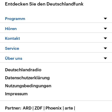
Entdecken Sie den Deutschlandfunk
Programm
Programm
Hören
Alle Sendungen
Livestream
Kontakt
Die Nachrichten
Audios
Hörerservice
Service
Nachrichtenleicht
Podcasts
Social Media
FAQ
Über uns
Neue Beiträge auf dlf.de
Deutschlandfunk App
Newsletter
Deutschlandradio
Themen-Schwerpunkte
Nachrichten App
Deutschlandradio
Veranstaltungen
Presse
Frequenzen
Datenschutzerklärung
Musikliste
Ausbildung und Karriere
Nutzungsbedingungen
RSS
Transparenz
Impressum
Korrekturen
Barrierefreiheit
Partner
ARD
|
ZDF
|
Phoenix
|
arte
|