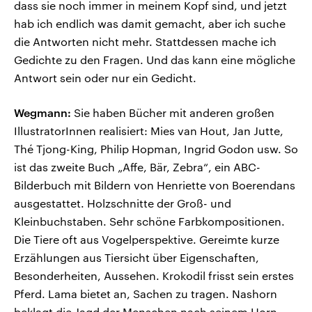
dass sie noch immer in meinem Kopf sind, und jetzt
hab ich endlich was damit gemacht, aber ich suche
die Antworten nicht mehr. Stattdessen mache ich
Gedichte zu den Fragen. Und das kann eine mögliche
Antwort sein oder nur ein Gedicht.
Wegmann:
Sie haben Bücher mit anderen großen
IllustratorInnen realisiert: Mies van Hout, Jan Jutte,
Thé Tjong-King, Philip Hopman, Ingrid Godon usw. So
ist das zweite Buch „Affe, Bär, Zebra“, ein ABC-
Bilderbuch mit Bildern von Henriette von Boerendans
ausgestattet. Holzschnitte der Groß- und
Kleinbuchstaben. Sehr schöne Farbkompositionen.
Die Tiere oft aus Vogelperspektive. Gereimte kurze
Erzählungen aus Tiersicht über Eigenschaften,
Besonderheiten, Aussehen. Krokodil frisst sein erstes
Pferd. Lama bietet an, Sachen zu tragen. Nashorn
beklagt die Jagd der Menschen nach seinem Horn.