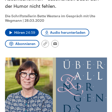
CDU, SPD und FDP regiert.-
aktuelle Weltgeschehen.
der Humor nicht fehlen.
Umfragen, Prognosen,
Wahlprogramme, aktuelle Berichte
Sendungen
Programm
Podcasts
und Hintergründe zu den Parteien
Die Schriftstellerin Bette Westera im Gespräch mit Ute
und Kandidaten der anstehenden
Wegmann
|
28.03.2020
Wahl.
Audio-Archiv
Hören
24:59
Audio herunterladen
Abonnieren
Link
Email
kopieren/teilen