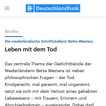
Close
menu
Archiv
Themen
Die niederländische Schriftstellerin Bette Westera
Leben mit dem Tod
Das zentrale Thema der Gedichtbände der
Niederländerin Bette Westera ist neben
philosophischen Fragen – der Tod.
Landtagswahl Sachsen-Anhalt
USA
Kindgerecht, mal gereimt, mal ungereimt,
2026
Aktuelle Beiträge, Analys
Alle Informationen
setzt sie sich mit dem Verlust eines geliebten
Hintergründe
Sachsen-Anhalt wählt am 6.
Wirtschaftlich und militäri
Lebewesens – mit Trauern, Erinnern und
September 2026 einen neuen
gehören die Vereinigten S
Landtag. Seit 2021 wird das
den mächtigsten Ländern 
Abschiednehmen – auseinander. Dabei darf
Bundesland von einer Koalition aus
mit großem Einfluss auf d