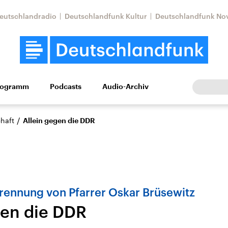
eutschlandradio
Deutschlandfunk Kultur
Deutschlandfunk No
rogramm
Podcasts
Audio-Archiv
Wirtschaft
Wissen
Kultur
Europa
Gesellschaf
/
haft
Allein gegen die DDR
rennung von Pfarrer Oskar Brüsewitz
gen die DDR
Nahostkonflikt
Iran
le Beiträge,
Aktuelle Lage und
Aktuelle Lage und