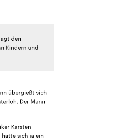
lagt den
an Kindern und
ann übergießt sich
hterloh. Der Mann
iker Karsten
hatte sich ja ein