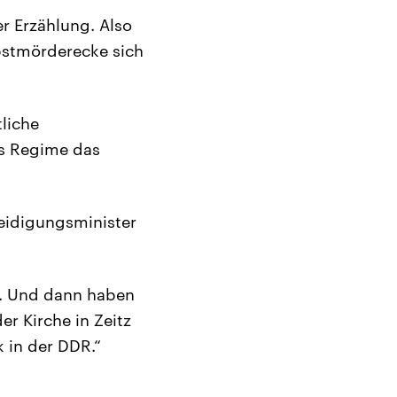
r Erzählung. Also
bstmörderecke sich
tliche
as Regime das
teidigungsminister
t. Und dann haben
er Kirche in Zeitz
k in der DDR.“