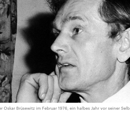
er Oskar Brüsewitz im Februar 1976, ein halbes Jahr vor seiner Se