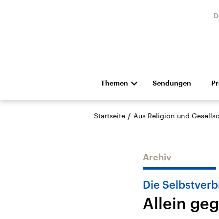
D
Themen
Sendungen
P
Die Nachrichten
Politik
/
Startseite
Aus Religion und Gesellsc
Hörspiel und Feature
Musik
Archiv
Die Selbstverb
Allein ge
Landtagswahl Sachsen-
USA
Anhalt 2026
Aktuel