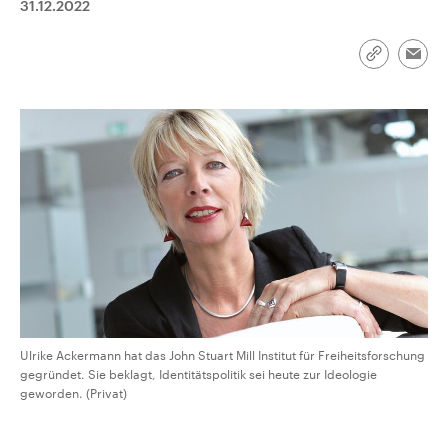
31.12.2022
CDU, SPD und FDP regiert.-
aktuelle Weltgeschehen.
Umfragen, Prognosen,
Wahlprogramme, aktuelle Berichte
Sendungen
Programm
Podcasts
und Hintergründe zu den Parteien
Link
Emai
und Kandidaten der anstehenden
kopieren/te
Wahl.
Audio-Archiv
Ulrike Ackermann hat das John Stuart Mill Institut für Freiheitsforschung
gegründet. Sie beklagt, Identitätspolitik sei heute zur Ideologie
geworden. (Privat)