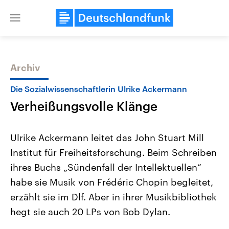
Close
menu
Archiv
Themen
Die Sozialwissenschaftlerin Ulrike Ackermann
Verheißungsvolle Klänge
Ulrike Ackermann leitet das John Stuart Mill
Institut für Freiheitsforschung. Beim Schreiben
ihres Buchs „Sündenfall der Intellektuellen“
Landtagswahl Sachsen-Anhalt
USA
habe sie Musik von Frédéric Chopin begleitet,
2026
Aktuelle Beiträge, Analys
Alle Informationen
erzählt sie im Dlf. Aber in ihrer Musikbibliothek
Hintergründe
Sachsen-Anhalt wählt am 6.
Wirtschaftlich und militäri
hegt sie auch 20 LPs von Bob Dylan.
September 2026 einen neuen
gehören die Vereinigten S
Landtag. Seit 2021 wird das
den mächtigsten Ländern 
Bundesland von einer Koalition aus
mit großem Einfluss auf d