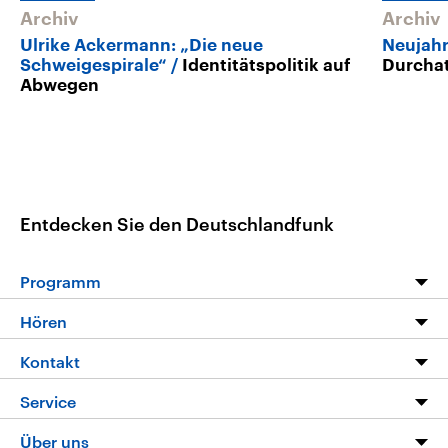
Archiv
Archiv
Ulrike Ackermann: „Die neue
Neujahr
Schweigespirale“
Identitätspolitik auf
Durcha
Abwegen
Entdecken Sie den Deutschlandfunk
Programm
Programm
Hören
Alle Sendungen
Livestream
Kontakt
Die Nachrichten
Audios
Hörerservice
Service
Nachrichtenleicht
Podcasts
Social Media
FAQ
Über uns
Neue Beiträge auf dlf.de