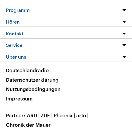
Programm
Programm
Hören
Alle Sendungen
Livestream
Kontakt
Die Nachrichten
Audios
Hörerservice
Service
Nachrichtenleicht
Podcasts
Social Media
FAQ
Über uns
Neue Beiträge auf dlf.de
Deutschlandfunk App
Newsletter
Deutschlandradio
Themen-Schwerpunkte
Nachrichten App
Deutschlandradio
Veranstaltungen
Presse
Frequenzen
Datenschutzerklärung
Musikliste
Ausbildung und Karriere
Nutzungsbedingungen
RSS
Transparenz
Impressum
Korrekturen
Barrierefreiheit
Partner
ARD
|
ZDF
|
Phoenix
|
arte
|
Chronik der Mauer