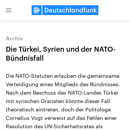
Close
menu
Archiv
Themen
Die Türkei, Syrien und der NATO-
Bündnisfall
Die NATO-Statuten erlauben die gemeinsame
Verteidigung eines Mitglieds des Bündnisses.
Nach dem Beschuss des NATO-Landes Türkei
mit syrischen Granaten könnte dieser Fall
Landtagswahl Sachsen-Anhalt
USA
2026
Aktuelle Beiträge, Analys
theoretisch eintreten, doch der Politologe
Alle Informationen
Hintergründe
Sachsen-Anhalt wählt am 6.
Wirtschaftlich und militäri
Cornelius Vogt verweist auf das Fehlen einer
September 2026 einen neuen
gehören die Vereinigten S
Landtag. Seit 2021 wird das
den mächtigsten Ländern 
Resolution des UN-Sicherheitsrates als
Bundesland von einer Koalition aus
mit großem Einfluss auf d