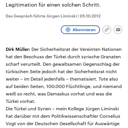
CDU, SPD und FDP regiert.-
aktuelle Weltgeschehen.
Legitimation für einen solchen Schritt.
Umfragen, Prognosen,
Wahlprogramme, aktuelle Berichte
Das Gespräch führte Jürgen Liminski
|
05.10.2012
Sendungen
Programm
Podcasts
und Hintergründe zu den Parteien
und Kandidaten der anstehenden
Wahl.
Abonnieren
Audio-Archiv
Link
Emai
kopieren/te
Dirk Müller:
Der Sicherheitsrat der Vereinten Nationen
hat den Beschuss der Türkei durch syrische Granaten
scharf verurteilt. Den gewaltsamen Gegenschlag der
türkischen Seite jedoch hat der Sicherheitsrat nicht
weiter – im Detail jedenfalls – thematisiert. Tote also
auf beiden Seiten, 100.000 Flüchtlinge, und niemand
weiß so recht, was Damaskus vorhat und was die
Türkei vorhat.
Die Türkei und Syrien – mein Kollege Jürgen Liminski
hat darüber mit dem Politikwissenschaftler Cornelius
Vogt von der Deutschen Gesellschaft für Auswärtige