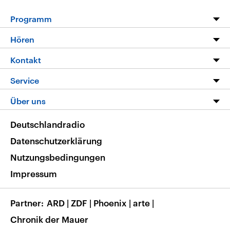
Programm
Programm
Hören
Alle Sendungen
Livestream
Kontakt
Die Nachrichten
Audios
Hörerservice
Service
Nachrichtenleicht
Podcasts
Social Media
FAQ
Über uns
Neue Beiträge auf dlf.de
Deutschlandfunk App
Newsletter
Deutschlandradio
Themen-Schwerpunkte
Nachrichten App
Deutschlandradio
Veranstaltungen
Presse
Frequenzen
Datenschutzerklärung
Musikliste
Ausbildung und Karriere
Nutzungsbedingungen
RSS
Transparenz
Impressum
Korrekturen
Barrierefreiheit
Partner
ARD
|
ZDF
|
Phoenix
|
arte
|
Chronik der Mauer