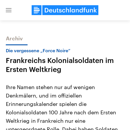
Close
menu
Archiv
Themen
Die vergessene „Force Noire“
Frankreichs Kolonialsoldaten im
Ersten Weltkrieg
Ihre Namen stehen nur auf wenigen
Denkmälern, und im offiziellen
Landtagswahl Sachsen-Anhalt
USA
Erinnerungskalender spielen die
2026
Aktuelle Beiträge, Analys
Alle Informationen
Hintergründe
Kolonialsoldaten 100 Jahre nach dem Ersten
Sachsen-Anhalt wählt am 6.
Wirtschaftlich und militäri
September 2026 einen neuen
gehören die Vereinigten S
Weltkrieg in Frankreich nur eine
Landtag. Seit 2021 wird das
den mächtigsten Ländern 
untergeordnete Rolle. Dabei haben Soldaten
Bundesland von einer Koalition aus
mit großem Einfluss auf d