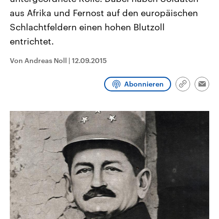
CDU, SPD und FDP regiert.-
aktuelle Weltgeschehen.
aus Afrika und Fernost auf den europäischen
Umfragen, Prognosen,
Wahlprogramme, aktuelle Berichte
Schlachtfeldern einen hohen Blutzoll
Sendungen
Programm
Podcasts
und Hintergründe zu den Parteien
und Kandidaten der anstehenden
entrichtet.
Wahl.
Audio-Archiv
Von Andreas Noll
|
12.09.2015
Abonnieren
Link
Emai
kopieren/te