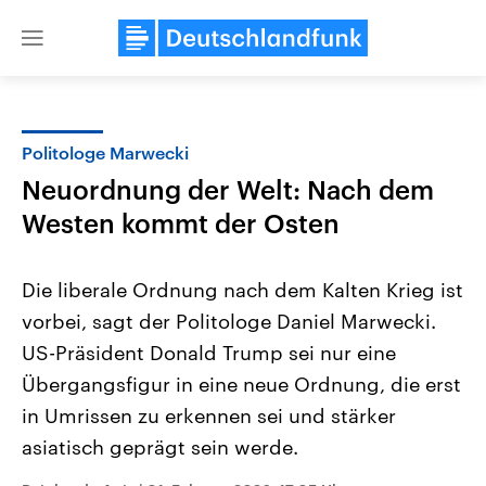
Close
menu
Politologe Marwecki
Themen
Neuordnung der Welt: Nach dem
Westen kommt der Osten
Die liberale Ordnung nach dem Kalten Krieg ist
vorbei, sagt der Politologe Daniel Marwecki.
US-Präsident Donald Trump sei nur eine
Landtagswahl Sachsen-Anhalt
USA
Übergangsfigur in eine neue Ordnung, die erst
2026
Aktuelle Beiträge, Analys
in Umrissen zu erkennen sei und stärker
Alle Informationen
Hintergründe
Sachsen-Anhalt wählt am 6.
Wirtschaftlich und militäri
asiatisch geprägt sein werde.
September 2026 einen neuen
gehören die Vereinigten S
Landtag. Seit 2021 wird das
den mächtigsten Ländern 
Bundesland von einer Koalition aus
mit großem Einfluss auf d