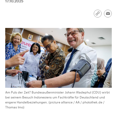
17.10.2025
CDU, SPD und FDP regiert.-
aktuelle Weltgeschehen.
Umfragen, Prognosen,
Wahlprogramme, aktuelle Berichte
Sendungen
Programm
Podcasts
Link
und Hintergründe zu den Parteien
Emai
kopieren/te
und Kandidaten der anstehenden
Wahl.
Audio-Archiv
Am Puls der Zeit? Bundesaußenminister Johann Wadephul (CDU) wirbt
bei seinem Besuch Indonesiens um Fachkräfte für Deutschland und
engere Handelbeziehungen. (picture alliance / AA / photothek.de /
Thomas Imo)