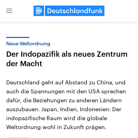
Close
menu
Neue Weltordnung
Themen
Der Indopazifik als neues Zentrum
der Macht
Deutschland geht auf Abstand zu China, und
auch die Spannungen mit den USA sprechen
dafür, die Beziehungen zu anderen Ländern
Landtagswahl Sachsen-Anhalt
USA
auszubauen. Japan, Indien, Indonesien: Der
2026
Aktuelle Beiträge, Analys
indopazifische Raum wird die globale
Alle Informationen
Hintergründe
Sachsen-Anhalt wählt am 6.
Wirtschaftlich und militäri
Weltordnung wohl in Zukunft prägen.
September 2026 einen neuen
gehören die Vereinigten S
Landtag. Seit 2021 wird das
den mächtigsten Ländern 
Bundesland von einer Koalition aus
mit großem Einfluss auf d