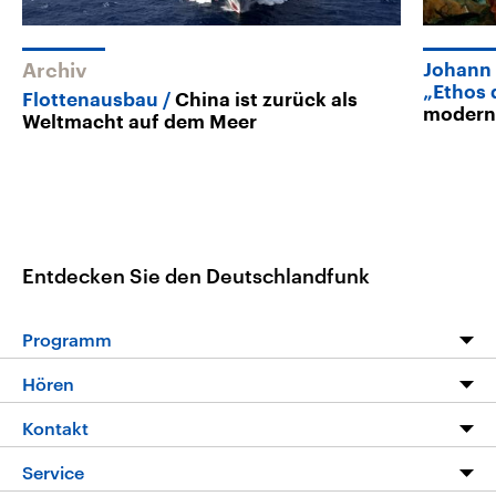
Archiv
Johann 
„Ethos 
Flottenausbau
China ist zurück als
moderne
Weltmacht auf dem Meer
Entdecken Sie den Deutschlandfunk
Programm
Programm
Hören
Alle Sendungen
Livestream
Kontakt
Die Nachrichten
Audios
Hörerservice
Service
Nachrichtenleicht
Podcasts