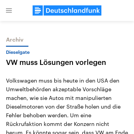
Close
menu
Archiv
Themen
Dieselgate
VW muss Lösungen vorlegen
Volkswagen muss bis heute in den USA den
Umweltbehörden akzeptable Vorschläge
machen, wie sie Autos mit manipulierten
Landtagswahl Sachsen-Anhalt
USA
Dieselmotoren von der Straße holen und die
2026
Aktuelle Beiträge, Analys
Alle Informationen
Fehler behoben werden. Um eine
Hintergründe
Sachsen-Anhalt wählt am 6.
Wirtschaftlich und militäri
Rückrufaktion kommt der Konzern nicht
September 2026 einen neuen
gehören die Vereinigten S
Landtag. Seit 2021 wird das
den mächtigsten Ländern 
herum. Es könnte sogar sein, dass VW am Ende
Bundesland von einer Koalition aus
mit großem Einfluss auf d