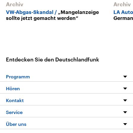
Archiv
Archiv
VW-Abgas-Skandal
„Mangelanzeige
LA Aut
sollte jetzt gemacht werden“
Germa
Entdecken Sie den Deutschlandfunk
Programm
Programm
Hören
Alle Sendungen
Livestream
Kontakt
Die Nachrichten
Audios
Hörerservice
Service
Nachrichtenleicht
Podcasts
Social Media
FAQ
Über uns
Neue Beiträge auf dlf.de
Deutschlandfunk App
Newsletter