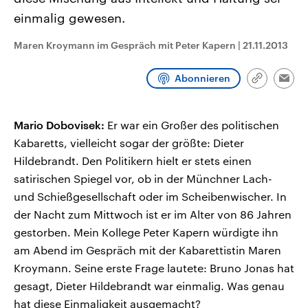
CDU, SPD und FDP regiert.-
aktuelle Weltgeschehen.
einmalig gewesen.
Umfragen, Prognosen,
Wahlprogramme, aktuelle Berichte
Sendungen
Programm
Podcasts
und Hintergründe zu den Parteien
Maren Kroymann im Gespräch mit Peter Kapern
|
21.11.2013
und Kandidaten der anstehenden
Wahl.
Audio-Archiv
Abonnieren
Link
Emai
kopieren/te
Mario Dobovisek:
Er war ein Großer des politischen
Kabaretts, vielleicht sogar der größte: Dieter
Hildebrandt. Den Politikern hielt er stets einen
satirischen Spiegel vor, ob in der Münchner Lach-
und Schießgesellschaft oder im Scheibenwischer. In
der Nacht zum Mittwoch ist er im Alter von 86 Jahren
gestorben. Mein Kollege Peter Kapern würdigte ihn
am Abend im Gespräch mit der Kabarettistin Maren
Kroymann. Seine erste Frage lautete: Bruno Jonas hat
gesagt, Dieter Hildebrandt war einmalig. Was genau
hat diese Einmaligkeit ausgemacht?