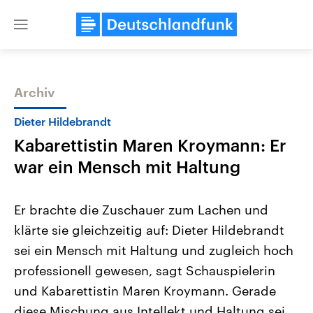
Close
menu
Archiv
Themen
Dieter Hildebrandt
Kabarettistin Maren Kroymann: Er
war ein Mensch mit Haltung
Er brachte die Zuschauer zum Lachen und
klärte sie gleichzeitig auf: Dieter Hildebrandt
Landtagswahl Sachsen-Anhalt
USA
sei ein Mensch mit Haltung und zugleich hoch
2026
Aktuelle Beiträge, Analys
Alle Informationen
Hintergründe
professionell gewesen, sagt Schauspielerin
Sachsen-Anhalt wählt am 6.
Wirtschaftlich und militäri
September 2026 einen neuen
gehören die Vereinigten S
und Kabarettistin Maren Kroymann. Gerade
Landtag. Seit 2021 wird das
den mächtigsten Ländern 
diese Mischung aus Intellekt und Haltung sei
Bundesland von einer Koalition aus
mit großem Einfluss auf d