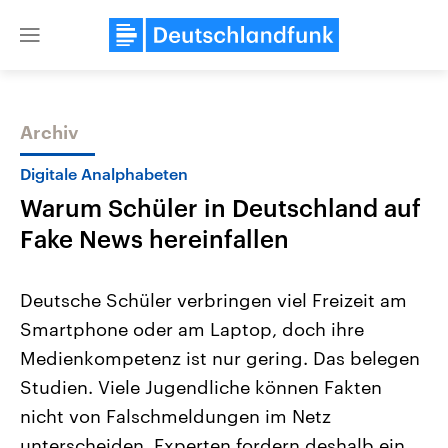
Close
menu
Archiv
Themen
Digitale Analphabeten
Warum Schüler in Deutschland auf
Fake News hereinfallen
Deutsche Schüler verbringen viel Freizeit am
Smartphone oder am Laptop, doch ihre
Landtagswahl Sachsen-Anhalt
USA
Medienkompetenz ist nur gering. Das belegen
2026
Aktuelle Beiträge, Analys
Alle Informationen
Hintergründe
Studien. Viele Jugendliche können Fakten
Sachsen-Anhalt wählt am 6.
Wirtschaftlich und militäri
September 2026 einen neuen
gehören die Vereinigten S
nicht von Falschmeldungen im Netz
Landtag. Seit 2021 wird das
den mächtigsten Ländern 
unterscheiden. Experten fordern deshalb ein
Bundesland von einer Koalition aus
mit großem Einfluss auf d