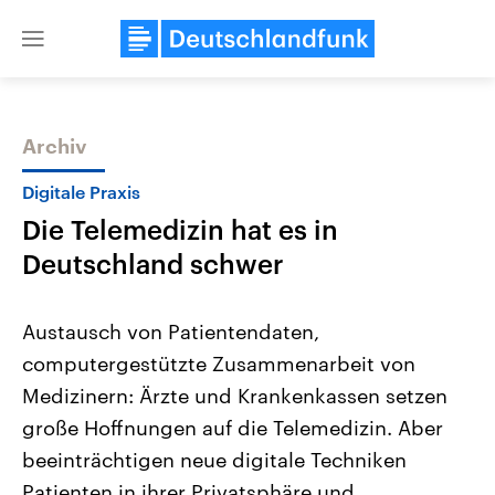
Close
menu
Archiv
Themen
Digitale Praxis
Die Telemedizin hat es in
Deutschland schwer
Austausch von Patientendaten,
computergestützte Zusammenarbeit von
Landtagswahl Sachsen-Anhalt
USA
Medizinern: Ärzte und Krankenkassen setzen
2026
Aktuelle Beiträge, Analys
Alle Informationen
Hintergründe
große Hoffnungen auf die Telemedizin. Aber
Sachsen-Anhalt wählt am 6.
Wirtschaftlich und militäri
September 2026 einen neuen
gehören die Vereinigten S
beeinträchtigen neue digitale Techniken
Landtag. Seit 2021 wird das
den mächtigsten Ländern 
Patienten in ihrer Privatsphäre und
Bundesland von einer Koalition aus
mit großem Einfluss auf d