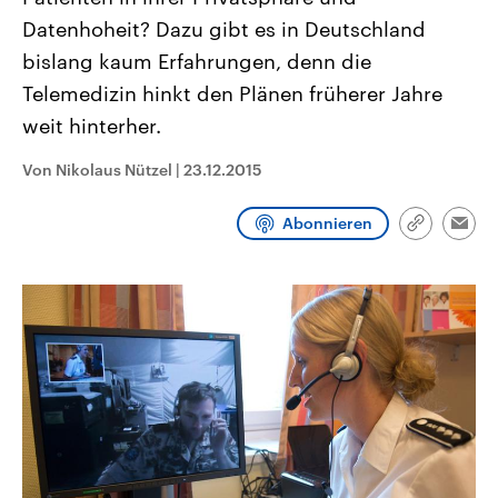
CDU, SPD und FDP regiert.-
aktuelle Weltgeschehen.
Datenhoheit? Dazu gibt es in Deutschland
Umfragen, Prognosen,
Wahlprogramme, aktuelle Berichte
bislang kaum Erfahrungen, denn die
Sendungen
Programm
Podcasts
und Hintergründe zu den Parteien
und Kandidaten der anstehenden
Telemedizin hinkt den Plänen früherer Jahre
Wahl.
weit hinterher.
Audio-Archiv
Von Nikolaus Nützel
|
23.12.2015
Abonnieren
Link
Emai
kopieren/te