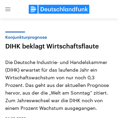
Close
menu
Konjunkturprognose
Themen
DIHK beklagt Wirtschaftsflaute
Die Deutsche Industrie- und Handelskammer
(DIHK) erwartet für das laufende Jahr ein
Wirtschaftswachstum ⁠von nur ‌noch 0,3
Prozent. Das geht aus der aktuellen Prognose
hervor, aus der die „Welt am Sonntag“ zitiert.
Landtagswahl Sachsen-Anhalt
USA
2026
Aktuelle Beiträge, Analys
Zum Jahreswechsel war die DIHK noch von
Alle Informationen
Hintergründe
Sachsen-Anhalt wählt am 6.
Wirtschaftlich und militäri
einem Prozent Wachstum ausgegangen.
September 2026 einen neuen
gehören die Vereinigten S
Landtag. Seit 2021 wird das
den mächtigsten Ländern 
Bundesland von einer Koalition aus
mit großem Einfluss auf d