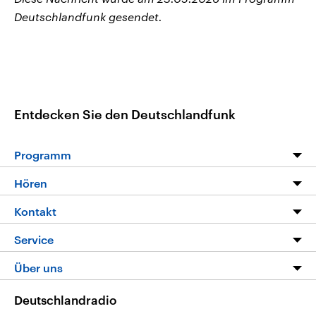
Deutschlandfunk gesendet.
Entdecken Sie den Deutschlandfunk
Programm
Programm
Hören
Alle Sendungen
Livestream
Kontakt
Die Nachrichten
Audios
Hörerservice
Service
Nachrichtenleicht
Podcasts
Social Media
FAQ
Über uns
Neue Beiträge auf dlf.de
Deutschlandfunk App
Newsletter
Deutschlandradio
Themen-Schwerpunkte
Nachrichten App
Deutschlandradio
Veranstaltungen
Presse