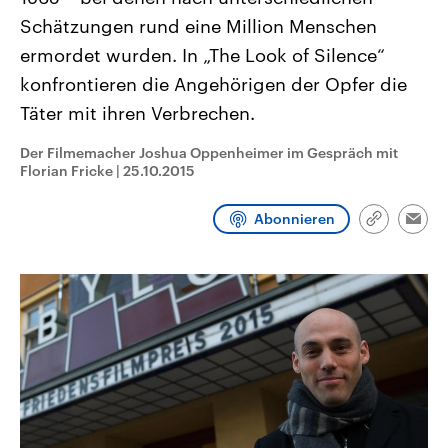
CDU, SPD und FDP regiert.-
aktuelle Weltgeschehen.
Schätzungen rund eine Million Menschen
Umfragen, Prognosen,
Wahlprogramme, aktuelle Berichte
ermordet wurden. In „The Look of Silence“
Sendungen
Programm
Podcasts
und Hintergründe zu den Parteien
und Kandidaten der anstehenden
konfrontieren die Angehörigen der Opfer die
Wahl.
Täter mit ihren Verbrechen.
Audio-Archiv
Der Filmemacher Joshua Oppenheimer im Gespräch mit
Florian Fricke
|
25.10.2015
Abonnieren
Link
Emai
kopieren/te