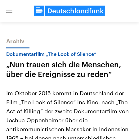
Close
menu
Archiv
Themen
Dokumentarfilm „The Look of Silence“
„Nun trauen sich die Menschen,
über die Ereignisse zu reden“
Im Oktober 2015 kommt in Deutschland der
Film „The Look of Silence“ ins Kino, nach „The
Landtagswahl Sachsen-Anhalt
USA
Act of Killing“ der zweite Dokumentarfilm von
2026
Aktuelle Beiträge, Analys
Alle Informationen
Hintergründe
Joshua Oppenheimer über die
Sachsen-Anhalt wählt am 6.
Wirtschaftlich und militäri
September 2026 einen neuen
gehören die Vereinigten S
antikommunistischen Massaker in Indonesien
Landtag. Seit 2021 wird das
den mächtigsten Ländern 
1965 – bei denen nach unterschiedlichen
Bundesland von einer Koalition aus
mit großem Einfluss auf d