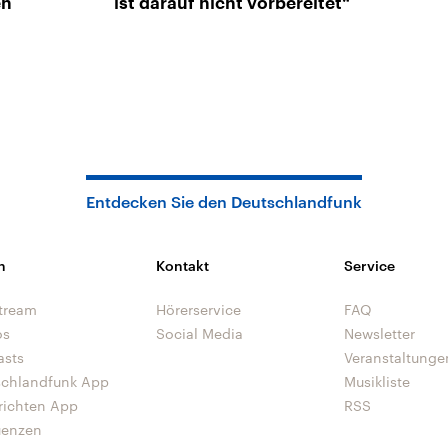
en
ist darauf nicht vorbereitet“
Entdecken Sie den Deutschlandfunk
n
Kontakt
Service
tream
Hörerservice
FAQ
os
Social Media
Newsletter
asts
Veranstaltunge
schlandfunk App
Musikliste
richten App
RSS
uenzen