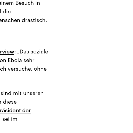
seinem Besuch in
d die
schen drastisch.
erview
: „Das soziale
von Ebola sehr
 ich versuche, ohne
“
 sind mit unseren
m diese
räsident der
 sei im