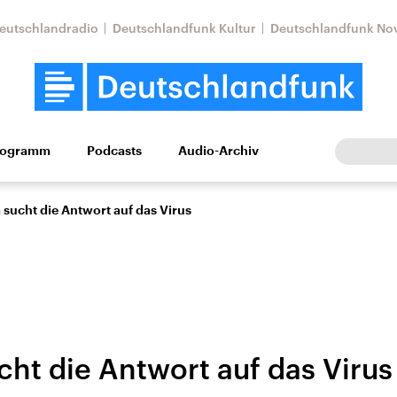
eutschlandradio
Deutschlandfunk Kultur
Deutschlandfunk No
rogramm
Podcasts
Audio-Archiv
Wirtschaft
Wissen
Kultur
Europa
Gesellschaf
sucht die Antwort auf das Virus
cht die Antwort auf das Virus
tkonflikt
Iran
Faktenchecks
In unseren Faktenc
lle Lage und
Aktuelle Lage und