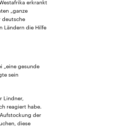
Westafrika erkrankt
hten „ganze
r deutsche
n Ländern die Hilfe
ei „eine gesunde
gte sein
r Lindner,
h reagiert habe.
 Aufstockung der
suchen, diese