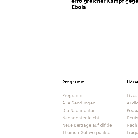
erfolgreicher Kampf geg
Ebola
Programm
Höre
Programm
Lives
Alle Sendungen
Audi
Die Nachrichten
Podc
Nachrichtenleicht
Deut
Neue Beiträge auf dlf.de
Nach
Themen-Schwerpunkte
Freq