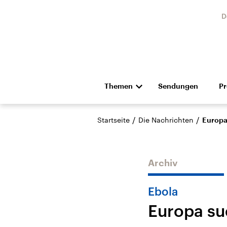
D
Themen
Sendungen
P
Die Nachrichten
Politik
/
/
Startseite
Die Nachrichten
Europa 
Hörspiel und Feature
Musik
Archiv
Ebola
Europa su
USA
Nahos
Aktuelle Beiträge,
Aktue