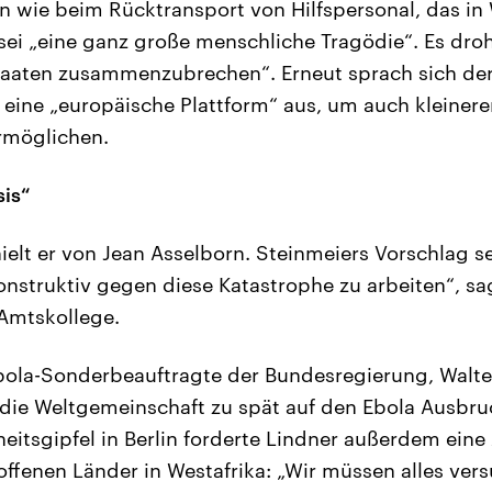
wie beim Rücktransport von Hilfspersonal, das in 
 sei „eine ganz große menschliche Tragödie“. Es dro
taaten zusammenzubrechen“. Erneut sprach sich de
 eine „europäische Plattform“ aus, um auch kleinere
ermöglichen.
sis“
ielt er von Jean Asselborn. Steinmeiers Vorschlag s
onstruktiv gegen diese Katastrophe zu arbeiten“, sa
Amtskollege.
bola-Sonderbeauftragte der Bundesregierung, Walte
die Weltgemeinschaft zu spät auf den Ebola Ausbruc
itsgipfel in Berlin forderte Lindner außerdem eine
roffenen Länder in Westafrika: „Wir müssen alles ver