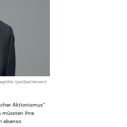
ragödie. (pa/dpa/Jensen)
scher Aktionismus“
n müssten ihre
rn ebenso