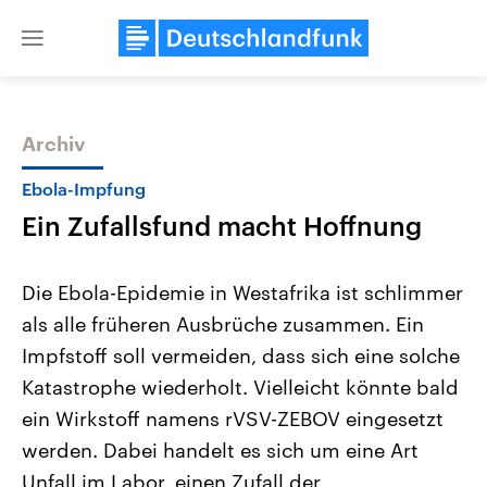
Close
menu
Archiv
Themen
Ebola-Impfung
Ein Zufallsfund macht Hoffnung
Die Ebola-Epidemie in Westafrika ist schlimmer
als alle früheren Ausbrüche zusammen. Ein
Impfstoff soll vermeiden, dass sich eine solche
Landtagswahl Sachsen-Anhalt
USA
Katastrophe wiederholt. Vielleicht könnte bald
2026
Aktuelle Beiträge, Analys
Alle Informationen
ein Wirkstoff namens rVSV-ZEBOV eingesetzt
Hintergründe
Sachsen-Anhalt wählt am 6.
Wirtschaftlich und militäri
werden. Dabei handelt es sich um eine Art
September 2026 einen neuen
gehören die Vereinigten S
Landtag. Seit 2021 wird das
den mächtigsten Ländern 
Unfall im Labor, einen Zufall der
Bundesland von einer Koalition aus
mit großem Einfluss auf d