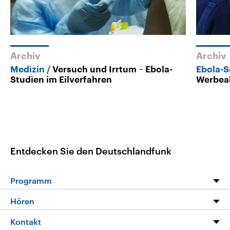
Archiv
Archiv
Medizin
Versuch und Irrtum – Ebola-
Ebola-S
Studien im Eilverfahren
Werbea
Entdecken Sie den Deutschlandfunk
Programm
Programm
Hören
Alle Sendungen
Livestream
Kontakt