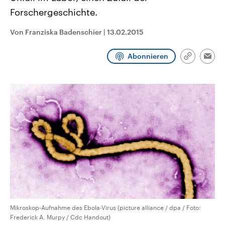
CDU, SPD und FDP regiert.-
aktuelle Weltgeschehen.
Forschergeschichte.
Umfragen, Prognosen,
Wahlprogramme, aktuelle Berichte
Sendungen
Programm
Podcasts
und Hintergründe zu den Parteien
Von Franziska Badenschier
|
13.02.2015
und Kandidaten der anstehenden
Wahl.
Audio-Archiv
Abonnieren
Link
Emai
kopieren/te
Mikroskop-Aufnahme des Ebola-Virus (picture alliance / dpa / Foto:
Frederick A. Murpy / Cdc Handout)