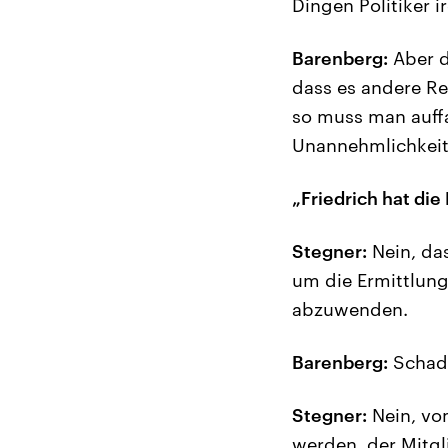
Dingen Politiker 
Barenberg:
Aber d
dass es andere Re
so muss man auffa
Unannehmlichkeite
„Friedrich hat die
Stegner:
Nein, das
um die Ermittlun
abzuwenden.
Barenberg:
Schade
Stegner:
Nein, vo
werden, der Mitgli