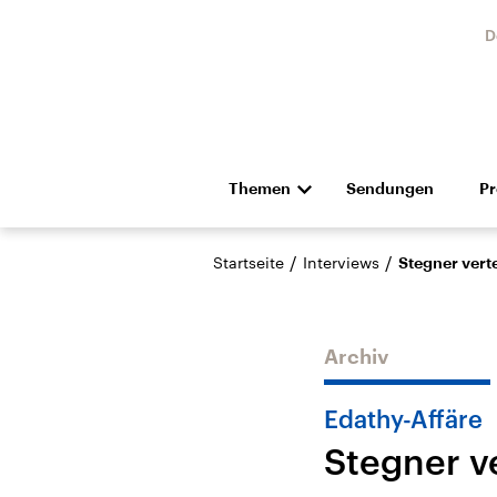
D
Themen
Sendungen
P
Die Nachrichten
Politik
/
/
Startseite
Interviews
Stegner ver
Hörspiel und Feature
Musik
Archiv
Edathy-Affäre
Stegner v
Landtagswahl Sachsen-
USA
Anhalt 2026
Aktuel