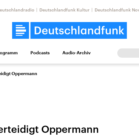
eutschlandradio
Deutschlandfunk Kultur
Deutschlandfunk No
rogramm
Podcasts
Audio-Archiv
Wirtschaft
Wissen
Kultur
Europa
Gesellschaf
teidigt Oppermann
erteidigt Oppermann
Nahostkonflikt
Iran
le Beiträge,
Aktuelle Lage und
Aktuelle Lage und