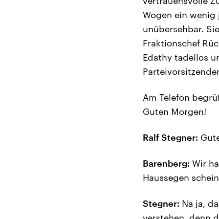
vertrauensvolle Z
Wogen ein wenig je
unübersehbar. Sie
Fraktionschef Rüc
Edathy tadellos u
Parteivorsitzende
Am Telefon begrüß
Guten Morgen!
Ralf Stegner:
Gute
Barenberg:
Wir ha
Haussegen schein
Stegner:
Na ja, da
verstehen, denn d