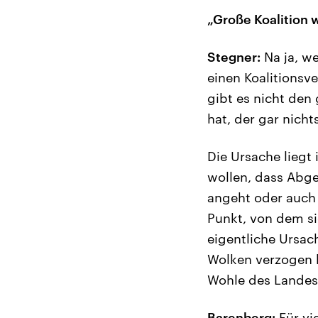
„Große Koalition 
Stegner:
Na ja, we
einen Koalitionsv
gibt es nicht den
hat, der gar nicht
Die Ursache liegt
wollen, dass Abg
angeht oder auch n
Punkt, von dem sic
eigentliche Ursac
Wolken verzogen 
Wohle des Landes.
Barenberg:
Für vi