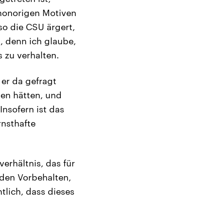
 honorigen Motiven
so die CSU ärgert,
h, denn ich glaube,
 zu verhalten.
 er da gefragt
hen hätten, und
nsofern ist das
rnsthafte
rhältnis, das für
l den Vorbehalten,
lich, dass dieses