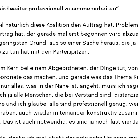
wird weiter professionell zusammenarbeiten“
il natürlich diese Koalition den Auftrag hat, Proble
ertrag hat, der gerade mal erst begonnen wird abzu
 geringsten Grund, aus so einer Sache heraus, die ja
s zu tun hat mit den Parteispitzen.
 im Kern bei einem Abgeordneten, der Dinge tut, von
eordnete das machen, und gerade was das Thema K
ur alles, was in der Nähe ist, angeht, muss ich sage
h ja alle Menschen, die bei Verstand sind, distanzie
he und ich glaube, alle sind professionell genug, we
haben, auch wieder miteinander konstruktiv zusa
 Das ist auch notwendig, es sind ja noch fast vier J
ele, denke ich mal, stinkt der politische Umgang m