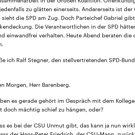
usammenarbeit in der Großen Koalition. Offenkundig
denfalls zu glätten einerseits. Andererseits ist der
 sieht die SPD am Zug. Doch Parteichef Gabriel gib
kendeckung. Die Verantwortlichen in der SPD hätten
nd einwandfrei verhalten. Heute Abend beraten die 
n.
e ich Ralf Stegner, den stellvertretenden SPD-Bun
n Morgen, Herr Barenberg.
ben es gerade gehört im Gespräch mit dem Kollegen 
t doch mächtig schief zu hängen, oder?
ss es bei der CSU Unmut gibt, das kann ja nun wirkl
ass der Hans-Peter Friedrich, der CSU-Mann, zurückg