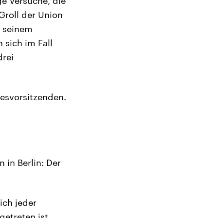
e Versuche, die
 Groll der Union
t seinem
 sich im Fall
drei
desvorsitzenden.
in Berlin: Der
ich jeder
etreten ist,