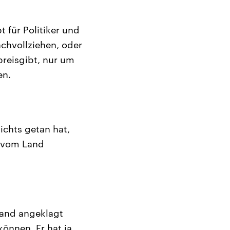
 für Politiker und
achvollziehen, oder
reisgibt, nur um
en.
ichts getan hat,
n vom Land
mand angeklagt
können. Er hat ja