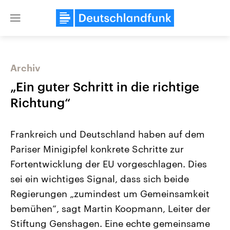
Close
menu
Archiv
Themen
„Ein guter Schritt in die richtige
Richtung“
Frankreich und Deutschland haben auf dem
Pariser Minigipfel konkrete Schritte zur
Fortentwicklung der EU vorgeschlagen. Dies
sei ein wichtiges Signal, dass sich beide
Landtagswahl Sachsen-Anhalt
USA
2026
Aktuelle Beiträge, Analys
Regierungen „zumindest um Gemeinsamkeit
Alle Informationen
Hintergründe
Sachsen-Anhalt wählt am 6.
Wirtschaftlich und militäri
bemühen“, sagt Martin Koopmann, Leiter der
September 2026 einen neuen
gehören die Vereinigten S
Landtag. Seit 2021 wird das
den mächtigsten Ländern 
Stiftung Genshagen. Eine echte gemeinsame
Bundesland von einer Koalition aus
mit großem Einfluss auf d