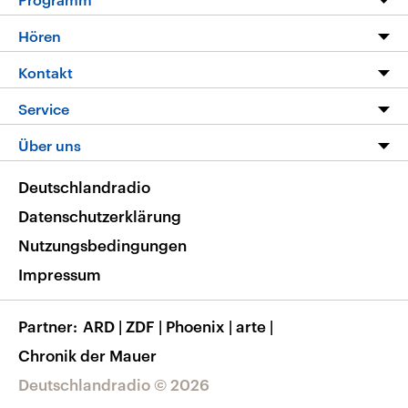
Programm
Hören
Alle Sendungen
Livestream
Kontakt
Die Nachrichten
Audios
Hörerservice
Service
Nachrichtenleicht
Podcasts
Social Media
FAQ
Über uns
Neue Beiträge auf dlf.de
Deutschlandfunk App
Newsletter
Deutschlandradio
Themen-Schwerpunkte
Nachrichten App
Deutschlandradio
Veranstaltungen
Presse
Frequenzen
Datenschutzerklärung
Musikliste
Ausbildung und Karriere
Nutzungsbedingungen
RSS
Transparenz
Impressum
Korrekturen
Barrierefreiheit
Partner
ARD
|
ZDF
|
Phoenix
|
arte
|
Chronik der Mauer
Deutschlandradio © 2026