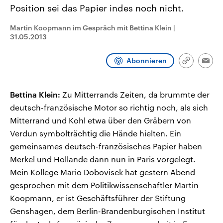
CDU, SPD und FDP regiert.-
aktuelle Weltgeschehen.
Position sei das Papier indes noch nicht.
Umfragen, Prognosen,
Wahlprogramme, aktuelle Berichte
Martin Koopmann im Gespräch mit Bettina Klein
|
Sendungen
Programm
Podcasts
und Hintergründe zu den Parteien
31.05.2013
und Kandidaten der anstehenden
Wahl.
Audio-Archiv
Abonnieren
Link
Emai
kopieren/te
Bettina Klein:
Zu Mitterrands Zeiten, da brummte der
deutsch-französische Motor so richtig noch, als sich
Mitterrand und Kohl etwa über den Gräbern von
Verdun symbolträchtig die Hände hielten. Ein
gemeinsames deutsch-französisches Papier haben
Merkel und Hollande dann nun in Paris vorgelegt.
Mein Kollege Mario Dobovisek hat gestern Abend
gesprochen mit dem Politikwissenschaftler Martin
Koopmann, er ist Geschäftsführer der Stiftung
Genshagen, dem Berlin-Brandenburgischen Institut