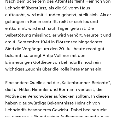
Nach dem Scheitern des Attentats flieht Heinrich von
Lehndorff überstürzt, als die SS vorm Haus
auftaucht, wird mit Hunden gehetzt, stellt sich. Als er
gefangen in Berlin eintrifft, reißt er sich los und
entkommt, wird erst nach Tagen gefasst. Die
Selbsttötung misslingt, er wird verhört, verurteilt und
am 4. September 1944 in Plötzensee hingerichtet.
Sind die Vorgänge um den 20. Juli heute recht gut
bekannt, so bringt Antje Vollmer mit den
Erinnerungen Gottliebe von Lehndorffs noch ein
wichtiges Zeugnis über die Rolle ihres Manns ein.
Eine andere Quelle sind die „Kaltenbrunner-Berichte“,
die für Hitler, Himmler und Bormann verfasst, die
Motive der Verschwörer aufdecken sollten. In diesen
haben glaubwürdige Bekenntnisse Heinrich von
Lehndorffs besonderes Gewicht. Dabei beeindruckt
es, dass er als Grund seiner Auflehnung nannte, was