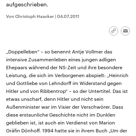
aufgeschrieben.
CDU, SPD und FDP regiert.-
aktuelle Weltgeschehen.
Umfragen, Prognosen,
Wahlprogramme, aktuelle Berichte
Von Christoph Haacker
|
04.07.2011
Sendungen
Programm
Podcasts
und Hintergründe zu den Parteien
und Kandidaten der anstehenden
Wahl.
Link
Audio-Archiv
Emai
kopieren/te
„Doppelleben“ – so benennt Antje Vollmer das
intensive Zusammenleben eines jungen adligen
Ehepaars während der NS-Zeit und ihre besondere
Leistung, die sich im Verborgenen abspielt: „Heinrich
und Gottliebe von Lehndorff im Widerstand gegen
Hitler und von Ribbentrop“ – so der Untertitel. Das ist
etwas unscharf, denn Hitler und nicht sein
Außenminister war im Visier der Verschwörer. Dass
diese erstaunliche Geschichte nicht im Dunklen
geblieben ist, ist auch ein Verdienst von Marion
Gräfin Dönhoff. 1994 hatte sie in ihrem Buch „Um der