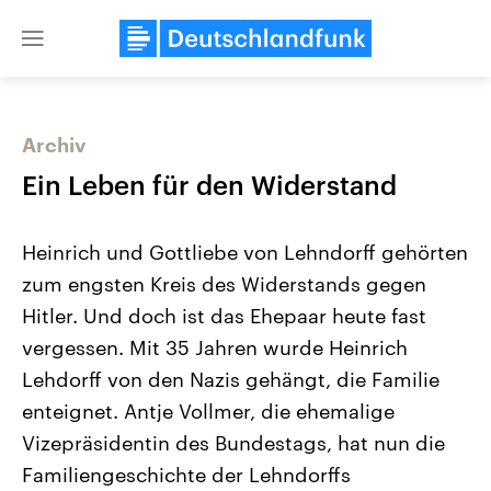
Close
menu
Archiv
Themen
Ein Leben für den Widerstand
Heinrich und Gottliebe von Lehndorff gehörten
zum engsten Kreis des Widerstands gegen
Hitler. Und doch ist das Ehepaar heute fast
vergessen. Mit 35 Jahren wurde Heinrich
Lehdorff von den Nazis gehängt, die Familie
Landtagswahl Sachsen-Anhalt
USA
2026
Aktuelle Beiträge, Analys
enteignet. Antje Vollmer, die ehemalige
Alle Informationen
Hintergründe
Sachsen-Anhalt wählt am 6.
Wirtschaftlich und militäri
Vizepräsidentin des Bundestags, hat nun die
September 2026 einen neuen
gehören die Vereinigten S
Landtag. Seit 2021 wird das
den mächtigsten Ländern 
Familiengeschichte der Lehndorffs
Bundesland von einer Koalition aus
mit großem Einfluss auf d