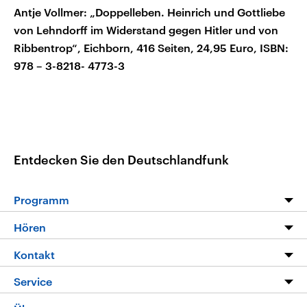
Antje Vollmer: „Doppelleben. Heinrich und Gottliebe
von Lehndorff im Widerstand gegen Hitler und von
Ribbentrop“, Eichborn, 416 Seiten, 24,95 Euro, ISBN:
978 – 3-8218- 4773-3
Entdecken Sie den Deutschlandfunk
Programm
Programm
Hören
Alle Sendungen
Livestream
Kontakt
Die Nachrichten
Audios
Hörerservice
Service
Nachrichtenleicht
Podcasts
Social Media
FAQ