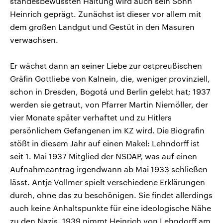
standesbewussten Haltung wird auch sein Sohn
Heinrich geprägt. Zunächst ist dieser vor allem mit
dem großen Landgut und Gestüt in den Masuren
verwachsen.
Er wächst dann an seiner Liebe zur ostpreußischen
Gräfin Gottliebe von Kalnein, die, weniger provinziell,
schon in Dresden, Bogotá und Berlin gelebt hat; 1937
werden sie getraut, von Pfarrer Martin Niemöller, der
vier Monate später verhaftet und zu Hitlers
persönlichem Gefangenen im KZ wird. Die Biografin
stößt in diesem Jahr auf einen Makel: Lehndorff ist
seit 1. Mai 1937 Mitglied der NSDAP, was auf einen
Aufnahmeantrag irgendwann ab Mai 1933 schließen
lässt. Antje Vollmer spielt verschiedene Erklärungen
durch, ohne das zu beschönigen. Sie findet allerdings
auch keine Anhaltspunkte für eine ideologische Nähe
zu den Nazis. 1939 nimmt Heinrich von Lehndorff am