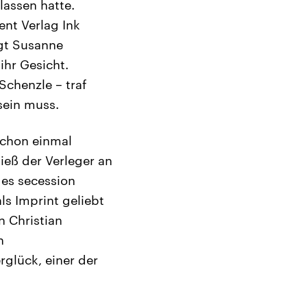
lassen hatte.
ent Verlag Ink
gt Susanne
 ihr Gesicht.
Schenzle – traf
sein muss.
schon einmal
eß der Verleger an
des secession
ls Imprint geliebt
 Christian
n
glück, einer der