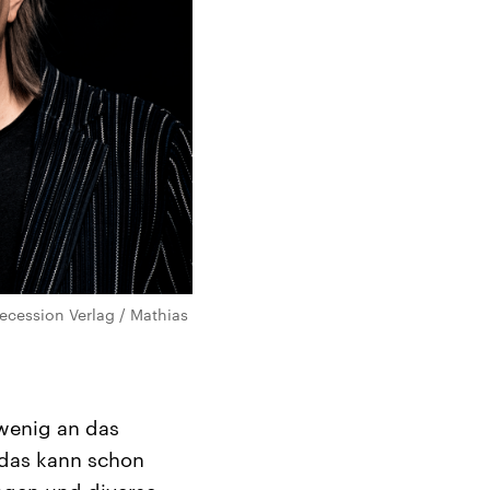
Secession Verlag / Mathias
 wenig an das
 das kann schon