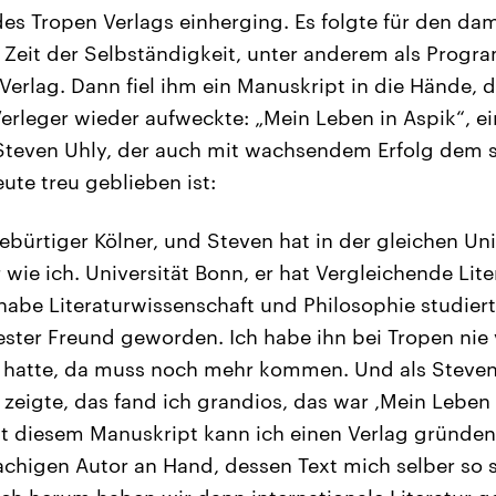
es Tropen Verlags einherging. Es folgte für den da
e Zeit der Selbständigkeit, unter anderem als Progr
 Verlag. Dann fiel ihm ein Manuskript in die Hände, 
rleger wieder aufweckte: „Mein Leben in Aspik“, e
Steven Uhly, der auch mit wachsendem Erfolg dem s
eute treu geblieben ist:
ebürtiger Kölner, und Steven hat in der gleichen Univ
 wie ich. Universität Bonn, er hat Vergleichende Lit
abe Literaturwissenschaft und Philosophie studiert.
ester Freund geworden. Ich habe ihn bei Tropen nie v
 hatte, da muss noch mehr kommen. Und als Steven
zeigte, das fand ich grandios, das war ,Mein Leben 
it diesem Manuskript kann ich einen Verlag gründen
chigen Autor an Hand, dessen Text mich selber so se