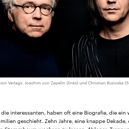
sion Verlags: Joachim von Zepelin (links) und Christian Ruzicska (
 die interessanten, haben oft eine Biografie, die ein
Familien geschieht. Zehn Jahre, eine knappe Dekade,