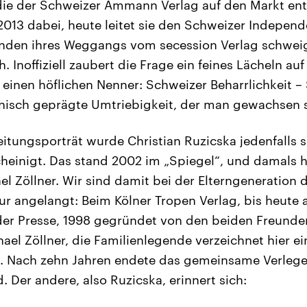
, die der Schweizer Ammann Verlag auf den Markt ent
2013 dabei, heute leitet sie den Schweizer Independ
ünden ihres Weggangs vom secession Verlag schwei
. Inoffiziell zaubert die Frage ein feines Lächeln auf
 einen höflichen Nenner: Schweizer Beharrlichkeit – 
inisch geprägte Umtriebigkeit, der man gewachsen 
eitungsporträt wurde Christian Ruzicska jedenfalls 
inigt. Das stand 2002 im „Spiegel“, und damals hi
el Zöllner. Wir sind damit bei der Elterngeneration 
tur angelangt: Beim Kölner Tropen Verlag, bis heute a
er Presse, 1998 gegründet von den beiden Freunden
ael Zöllner, die Familienlegende verzeichnet hier ei
n. Nach zehn Jahren endete das gemeinsame Verleger
 Der andere, also Ruzicska, erinnert sich: