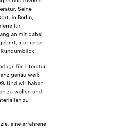
gen und diverse
eratur. Seine
rt, in Berlin,
lerie für
fang an mit dabei
gebart, studierter
m Rundumblick.
rlags für Literatur.
ganz genau weiß
009. Und wir haben
en zu wollen und
terialien zu
le, eine erfahrene