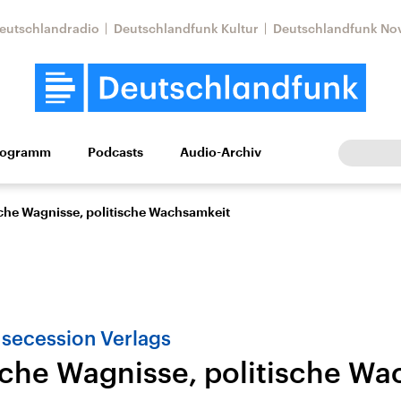
eutschlandradio
Deutschlandfunk Kultur
Deutschlandfunk No
rogramm
Podcasts
Audio-Archiv
Wirtschaft
Wissen
Kultur
Europa
Gesellschaf
che Wagnisse, politische Wachsamkeit
s secession Verlags
sche Wagnisse, politische W
Nahostkonflikt
Iran
le Beiträge,
Aktuelle Lage und
Aktuelle Lage und