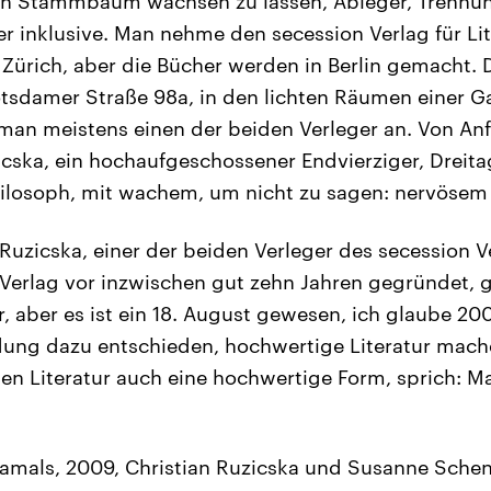
n Stammbaum wachsen zu lassen, Ableger, Trennun
r inklusive. Man nehme den secession Verlag für Lit
Zürich, aber die Bücher werden in Berlin gemacht. Do
otsdamer Straße 98a, in den lichten Räumen einer Ga
t man meistens einen der beiden Verleger an. Von An
icska, ein hochaufgeschossener Endvierziger, Dreita
ilosoph, mit wachem, um nicht zu sagen: nervöse
 Ruzicska, einer der beiden Verleger des secession Ve
Verlag vor inzwischen gut zehn Jahren gegründet, 
r, aber es ist ein 18. August gewesen, ich glaube 2
dung dazu entschieden, hochwertige Literatur mach
en Literatur auch eine hochwertige Form, sprich: Ma
amals, 2009, Christian Ruzicska und Susanne Schenz