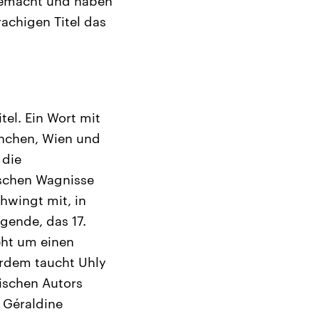
 gemacht und haben
rachigen Titel das
el. Ein Wort mit
ünchen, Wien und
 die
ischen Wagnisse
chwingt mit, in
gende, das 17.
eht um einen
erdem taucht Uhly
ischen Autors
 Géraldine