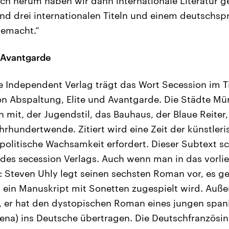
ch herum haben wir dann internationale Literatur
und drei internationalen Titeln und einem deutschsp
emacht.“
, Avantgarde
 Independent Verlag trägt das Wort Secession im Tit
on Abspaltung, Elite und Avantgarde. Die Städte M
mit, der Jugendstil, das Bauhaus, der Blaue Reiter,
rhundertwende. Zitiert wird eine Zeit der künstler
 politische Wachsamkeit erfordert. Dieser Subtext s
es secession Verlags. Auch wenn man in das vorlie
 Steven Uhly legt seinen sechsten Roman vor, es g
 ein Manuskript mit Sonetten zugespielt wird. Auß
f, er hat den dystopischen Roman eines jungen span
na) ins Deutsche übertragen. Die Deutschfranzösin