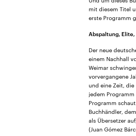
Und um dieses Bu
mit diesem Titel 
erste Programm g
Abspaltung, Elite
Der neue deutsche
einem Nachhall v
Weimar schwingen 
vorvergangene Jah
und eine Zeit, die
jedem Programm d
Programm schaut:
Buchhändler, dem
als Übersetzer au
(Juan Gómez Bárce