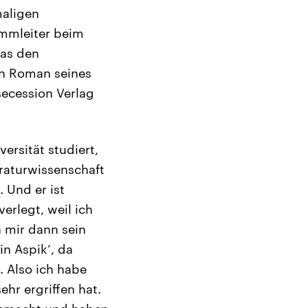
maligen
ammleiter beim
das den
in Roman seines
ecession Verlag
ersität studiert,
eraturwissenschaft
 Und er ist
erlegt, weil ich
 mir dann sein
in Aspik‘, da
. Also ich habe
hr ergriffen hat.