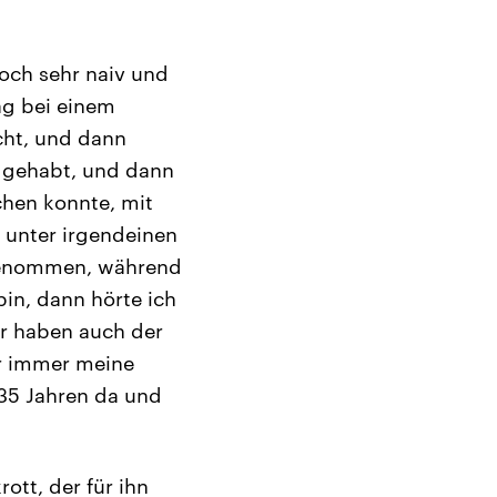
noch sehr naiv und
g bei einem
cht, und dann
t gehabt, und dann
chen konnte, mit
t unter irgendeinen
 genommen, während
bin, dann hörte ich
wir haben auch der
ar immer meine
 35 Jahren da und
ott, der für ihn