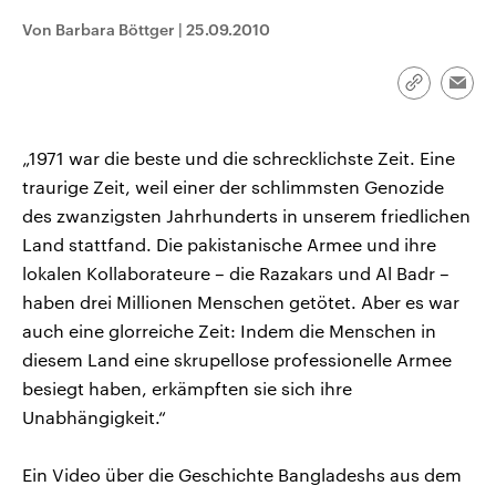
CDU, SPD und FDP regiert.-
aktuelle Weltgeschehen.
Von Barbara Böttger
|
25.09.2010
Umfragen, Prognosen,
Wahlprogramme, aktuelle Berichte
Sendungen
Programm
Podcasts
und Hintergründe zu den Parteien
und Kandidaten der anstehenden
Link
Emai
Wahl.
kopieren/te
Audio-Archiv
„1971 war die beste und die schrecklichste Zeit. Eine
traurige Zeit, weil einer der schlimmsten Genozide
des zwanzigsten Jahrhunderts in unserem friedlichen
Land stattfand. Die pakistanische Armee und ihre
lokalen Kollaborateure – die Razakars und Al Badr –
haben drei Millionen Menschen getötet. Aber es war
auch eine glorreiche Zeit: Indem die Menschen in
diesem Land eine skrupellose professionelle Armee
besiegt haben, erkämpften sie sich ihre
Unabhängigkeit.“
Ein Video über die Geschichte Bangladeshs aus dem