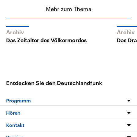
Mehr zum Thema
Archiv
Archiv
Das Zeitalter des Völkermordes
Das Dra
Entdecken Sie den Deutschlandfunk
Programm
Programm
Hören
Alle Sendungen
Livestream
Kontakt
Die Nachrichten
Audios
Hörerservice