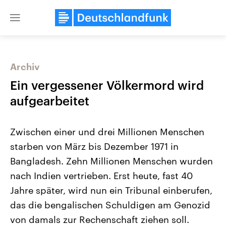
Close
menu
Archiv
Themen
Ein vergessener Völkermord wird
aufgearbeitet
Zwischen einer und drei Millionen Menschen
starben von März bis Dezember 1971 in
Bangladesh. Zehn Millionen Menschen wurden
nach Indien vertrieben. Erst heute, fast 40
Landtagswahl Sachsen-Anhalt
USA
2026
Aktuelle Beiträge, Analys
Jahre später, wird nun ein Tribunal einberufen,
Alle Informationen
Hintergründe
Sachsen-Anhalt wählt am 6.
Wirtschaftlich und militäri
das die bengalischen Schuldigen am Genozid
September 2026 einen neuen
gehören die Vereinigten S
Landtag. Seit 2021 wird das
den mächtigsten Ländern 
von damals zur Rechenschaft ziehen soll.
Bundesland von einer Koalition aus
mit großem Einfluss auf d