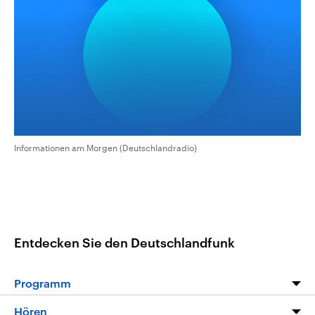
aktuelle Weltgeschehen.
Diese wird wie die Hisboll
Libanon vom Iran unterstüt
Sendungen
Programm
Podcasts
Audio-Archiv
Informationen am Morgen (Deutschlandradio)
Entdecken Sie den Deutschlandfunk
Programm
Programm
Hören