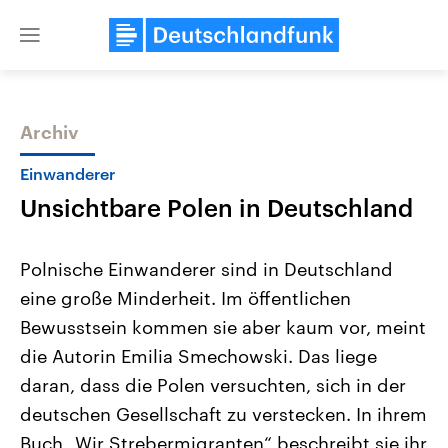
Close
menu
Archiv
Themen
Einwanderer
Unsichtbare Polen in Deutschland
Polnische Einwanderer sind in Deutschland
eine große Minderheit. Im öffentlichen
Bewusstsein kommen sie aber kaum vor, meint
Landtagswahl Sachsen-Anhalt
USA
die Autorin Emilia Smechowski. Das liege
2026
Aktuelle Beiträge, Analys
Alle Informationen
daran, dass die Polen versuchten, sich in der
Hintergründe
Sachsen-Anhalt wählt am 6.
Wirtschaftlich und militäri
deutschen Gesellschaft zu verstecken. In ihrem
September 2026 einen neuen
gehören die Vereinigten S
Landtag. Seit 2021 wird das
den mächtigsten Ländern 
Buch „Wir Strebermigranten“ beschreibt sie ihr
Bundesland von einer Koalition aus
mit großem Einfluss auf d