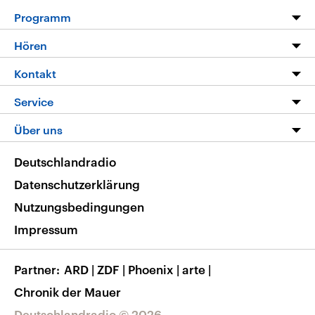
Programm
Programm
Hören
Alle Sendungen
Livestream
Kontakt
Die Nachrichten
Audios
Hörerservice
Service
Nachrichtenleicht
Podcasts
Social Media
FAQ
Über uns
Neue Beiträge auf dlf.de
Deutschlandfunk App
Newsletter
Deutschlandradio
Themen-Schwerpunkte
Nachrichten App
Deutschlandradio
Veranstaltungen
Presse
Frequenzen
Datenschutzerklärung
Musikliste
Ausbildung und Karriere
Nutzungsbedingungen
RSS
Transparenz
Impressum
Korrekturen
Barrierefreiheit
Partner
ARD
|
ZDF
|
Phoenix
|
arte
|
Chronik der Mauer
Deutschlandradio © 2026