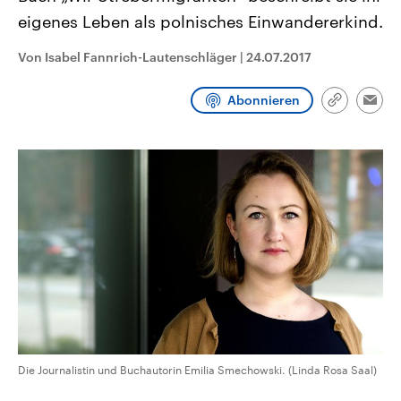
CDU, SPD und FDP regiert.-
aktuelle Weltgeschehen.
eigenes Leben als polnisches Einwandererkind.
Umfragen, Prognosen,
Wahlprogramme, aktuelle Berichte
Sendungen
Programm
Podcasts
und Hintergründe zu den Parteien
Von Isabel Fannrich-Lautenschläger
|
24.07.2017
und Kandidaten der anstehenden
Wahl.
Audio-Archiv
Abonnieren
Link
Emai
kopieren/te
Die Journalistin und Buchautorin Emilia Smechowski. (Linda Rosa Saal)