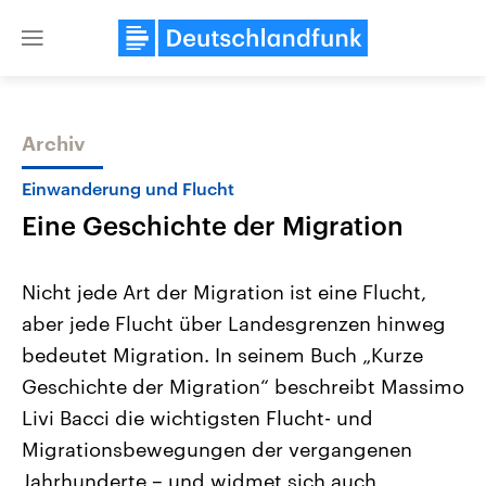
Close
menu
Archiv
Themen
Einwanderung und Flucht
Eine Geschichte der Migration
Nicht jede Art der Migration ist eine Flucht,
aber jede Flucht über Landesgrenzen hinweg
bedeutet Migration. In seinem Buch „Kurze
Landtagswahl Sachsen-Anhalt
USA
Geschichte der Migration“ beschreibt Massimo
2026
Aktuelle Beiträge, Analys
Alle Informationen
Livi Bacci die wichtigsten Flucht- und
Hintergründe
Sachsen-Anhalt wählt am 6.
Wirtschaftlich und militäri
Migrationsbewegungen der vergangenen
September 2026 einen neuen
gehören die Vereinigten S
Landtag. Seit 2021 wird das
den mächtigsten Ländern 
Jahrhunderte – und widmet sich auch
Bundesland von einer Koalition aus
mit großem Einfluss auf d