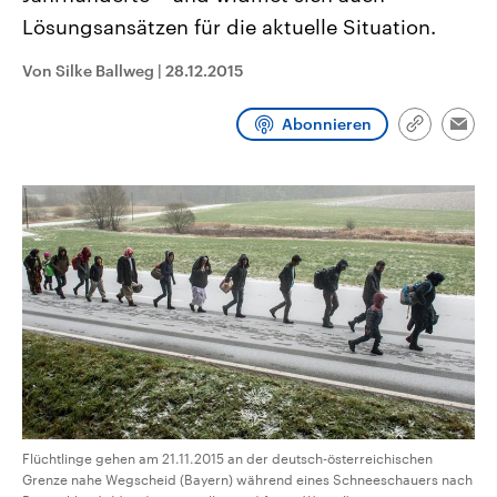
CDU, SPD und FDP regiert.-
aktuelle Weltgeschehen.
Lösungsansätzen für die aktuelle Situation.
Umfragen, Prognosen,
Wahlprogramme, aktuelle Berichte
Sendungen
Programm
Podcasts
und Hintergründe zu den Parteien
Von Silke Ballweg
|
28.12.2015
und Kandidaten der anstehenden
Wahl.
Audio-Archiv
Abonnieren
Link
Emai
kopieren/te
Flüchtlinge gehen am 21.11.2015 an der deutsch-österreichischen
Grenze nahe Wegscheid (Bayern) während eines Schneeschauers nach