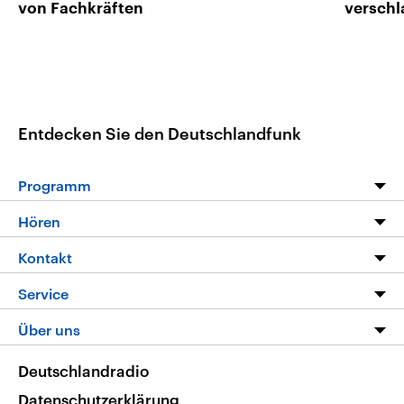
von Fachkräften
verschl
Entdecken Sie den Deutschlandfunk
Programm
Programm
Hören
Alle Sendungen
Livestream
Kontakt
Die Nachrichten
Audios
Hörerservice
Service
Nachrichtenleicht
Podcasts
Social Media
FAQ
Über uns
Neue Beiträge auf dlf.de
Deutschlandfunk App
Newsletter
Deutschlandradio
Themen-Schwerpunkte
Nachrichten App
Deutschlandradio
Veranstaltungen
Presse
Frequenzen
Datenschutzerklärung