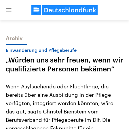
Close
menu
Archiv
Themen
Einwanderung und Pflegeberufe
„Würden uns sehr freuen, wenn wir
qualifizierte Personen bekämen“
Wenn Asylsuchende oder Flüchtlinge, die
bereits über eine Ausbildung in der Pflege
USA
Nahostkonflikt
verfügten, integriert werden könnten, wäre
Aktuelle Beiträge, Analysen und
Aktuelle Lage und Hinter
Der Überfall der palästine
Hintergründe
das gut, sagte Christel Bienstein vom
Wirtschaftlich und militärisch
Terrororganisation Hamas
gehören die Vereinigten Staaten zu
Oktober 2023 auf Israel ha
Berufsverband für Pflegeberufe im Dlf. Die
den mächtigsten Ländern der Erde,
Region wieder die Gewalt 
vorgeschlagenen Eckpunkte für ein
mit großem Einfluss auf das
Israel möchte die Hamas z