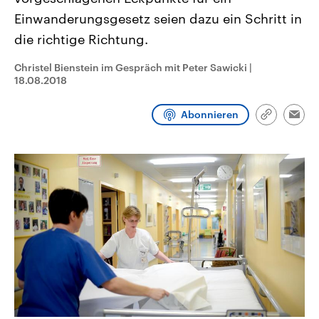
aktuelle Weltgeschehen.
Diese wird wie die Hisboll
Einwanderungsgesetz seien dazu ein Schritt in
Libanon vom Iran unterstüt
die richtige Richtung.
Sendungen
Programm
Podcasts
Christel Bienstein im Gespräch mit Peter Sawicki
|
Audio-Archiv
18.08.2018
Abonnieren
Link
Emai
kopieren/te