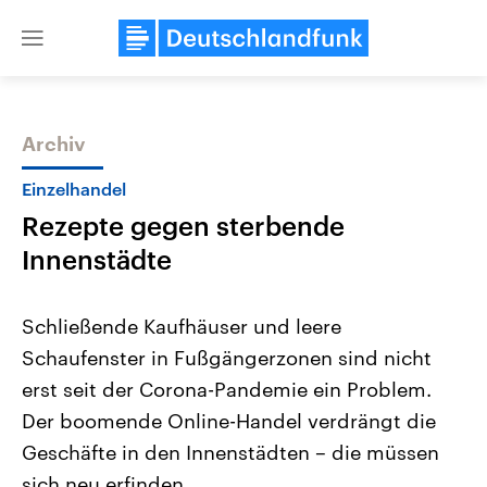
Close
menu
Archiv
Themen
Einzelhandel
Rezepte gegen sterbende
Innenstädte
Schließende Kaufhäuser und leere
Schaufenster in Fußgängerzonen sind nicht
Landtagswahl Sachsen-Anhalt
USA
erst seit der Corona-Pandemie ein Problem.
2026
Aktuelle Beiträge, Analys
Alle Informationen
Hintergründe
Der boomende Online-Handel verdrängt die
Sachsen-Anhalt wählt am 6.
Wirtschaftlich und militäri
September 2026 einen neuen
gehören die Vereinigten S
Geschäfte in den Innenstädten – die müssen
Landtag. Seit 2021 wird das
den mächtigsten Ländern 
sich neu erfinden.
Bundesland von einer Koalition aus
mit großem Einfluss auf d