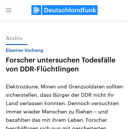
Close
menu
Archiv
Themen
Eiserner Vorhang
Forscher untersuchen Todesfälle
von DDR-Flüchtlingen
Elektrozäune, Minen und Grenzsoldaten sollten
sicherstellen, dass Bürger der DDR nicht ihr
Landtagswahl Sachsen-Anhalt
USA
Land verlassen konnten. Dennoch versuchten
2026
Aktuelle Beiträge, Analys
Alle Informationen
Hintergründe
immer wieder Menschen zu fliehen – und
Sachsen-Anhalt wählt am 6.
Wirtschaftlich und militäri
September 2026 einen neuen
gehören die Vereinigten S
bezahlten das mit ihrem Leben. Forscher
Landtag. Seit 2021 wird das
den mächtigsten Ländern 
beschäftigen sich nun mit gescheiterten
Bundesland von einer Koalition aus
mit großem Einfluss auf d