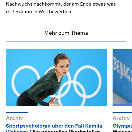
Nachwuchs nachkommt, der am Ende etwas was
reißen kann in Wettbewerben.
Mehr zum Thema
Archiv
Archiv
Sportpsychologin über den Fall Kamila
Olympis
Walijewa
Ein generelles Mindestalter
Walijew