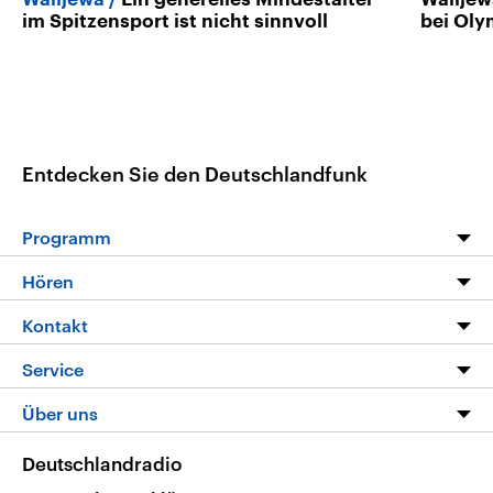
im Spitzensport ist nicht sinnvoll
bei Oly
Entdecken Sie den Deutschlandfunk
Programm
Programm
Hören
Alle Sendungen
Livestream
Kontakt
Die Nachrichten
Audios
Hörerservice
Service
Nachrichtenleicht
Podcasts
Social Media
FAQ
Über uns
Neue Beiträge auf dlf.de
Deutschlandfunk App
Newsletter
Deutschlandradio
Themen-Schwerpunkte
Nachrichten App
Deutschlandradio
Veranstaltungen
Presse