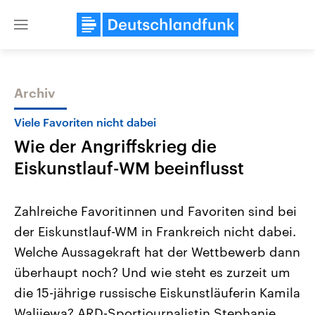
Close
menu
Archiv
Themen
Viele Favoriten nicht dabei
Wie der Angriffskrieg die
Eiskunstlauf-WM beeinflusst
Zahlreiche Favoritinnen und Favoriten sind bei
der Eiskunstlauf-WM in Frankreich nicht dabei.
Landtagswahl Sachsen-Anhalt
USA
Welche Aussagekraft hat der Wettbewerb dann
2026
Aktuelle Beiträge, Analys
Alle Informationen
Hintergründe
überhaupt noch? Und wie steht es zurzeit um
Sachsen-Anhalt wählt am 6.
Wirtschaftlich und militäri
September 2026 einen neuen
gehören die Vereinigten S
die 15-jährige russische Eiskunstläuferin Kamila
Landtag. Seit 2021 wird das
den mächtigsten Ländern 
Walijewa? ARD-Sportjournalistin Stephanie
Bundesland von einer Koalition aus
mit großem Einfluss auf d