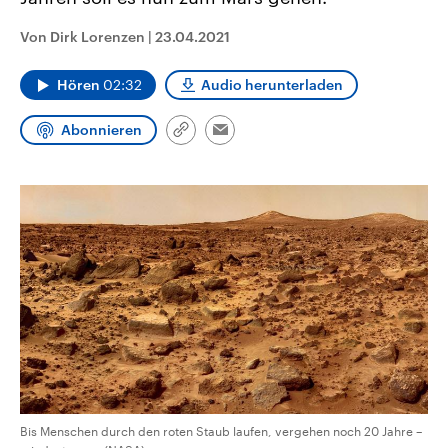
CDU, SPD und FDP regiert.-
aktuelle Weltgeschehen.
Umfragen, Prognosen,
Von Dirk Lorenzen
|
23.04.2021
Wahlprogramme, aktuelle Berichte
Sendungen
Programm
Podcasts
und Hintergründe zu den Parteien
und Kandidaten der anstehenden
Hören
02:32
Audio herunterladen
Wahl.
Audio-Archiv
Abonnieren
Link
Email
kopieren/teilen
Bis Menschen durch den roten Staub laufen, vergehen noch 20 Jahre –