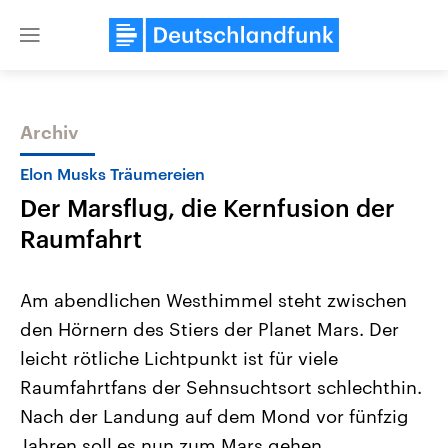
Close
menu
Archiv
Themen
Elon Musks Träumereien
Der Marsflug, die Kernfusion der
Raumfahrt
Am abendlichen Westhimmel steht zwischen
den Hörnern des Stiers der Planet Mars. Der
Landtagswahl Sachsen-Anhalt
USA
leicht rötliche Lichtpunkt ist für viele
2026
Aktuelle Beiträge, Analys
Alle Informationen
Hintergründe
Raumfahrtfans der Sehnsuchtsort schlechthin.
Sachsen-Anhalt wählt am 6.
Wirtschaftlich und militäri
September 2026 einen neuen
gehören die Vereinigten S
Nach der Landung auf dem Mond vor fünfzig
Landtag. Seit 2021 wird das
den mächtigsten Ländern 
Jahren soll es nun zum Mars gehen.
Bundesland von einer Koalition aus
mit großem Einfluss auf d