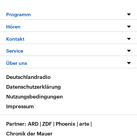
Programm
Programm
Hören
Alle Sendungen
Livestream
Kontakt
Die Nachrichten
Audios
Hörerservice
Service
Nachrichtenleicht
Podcasts
Social Media
FAQ
Über uns
Neue Beiträge auf dlf.de
Deutschlandfunk App
Newsletter
Deutschlandradio
Themen-Schwerpunkte
Nachrichten App
Deutschlandradio
Veranstaltungen
Presse
Frequenzen
Datenschutzerklärung
Musikliste
Ausbildung und Karriere
Nutzungsbedingungen
RSS
Transparenz
Impressum
Korrekturen
Barrierefreiheit
Partner
ARD
|
ZDF
|
Phoenix
|
arte
|
Chronik der Mauer