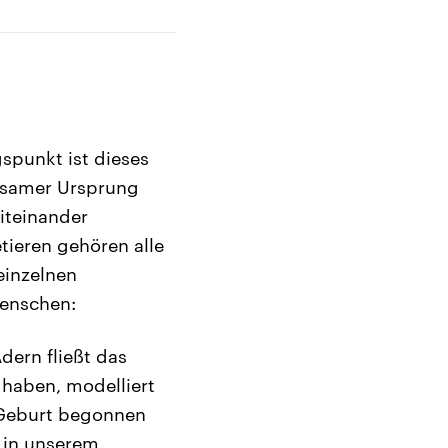
spunkt ist dieses
insamer Ursprung
iteinander
ieren gehören alle
einzelnen
Menschen:
dern fließt das
haben, modelliert
r Geburt begonnen
t in unserem