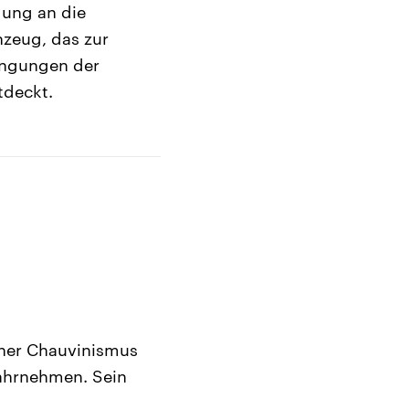
dung an die
nzeug, das zur
ingungen der
tdeckt.
cher Chauvinismus
wahrnehmen. Sein