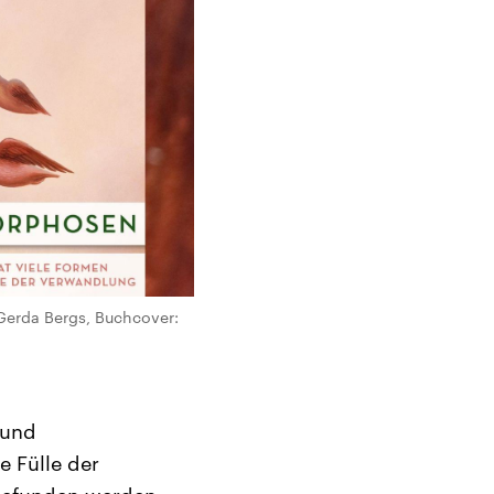
erda Bergs, Buchcover:
 und
e Fülle der