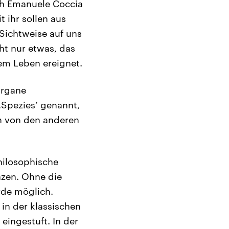
oph Emanuele Coccia
 ihr sollen aus
Sichtweise auf uns
ht nur etwas, das
em Leben ereignet.
Organe
‚Spezies‘ genannt,
en von den anderen
hilosophische
nzen. Ohne die
rde möglich.
 in der klassischen
ingestuft. In der