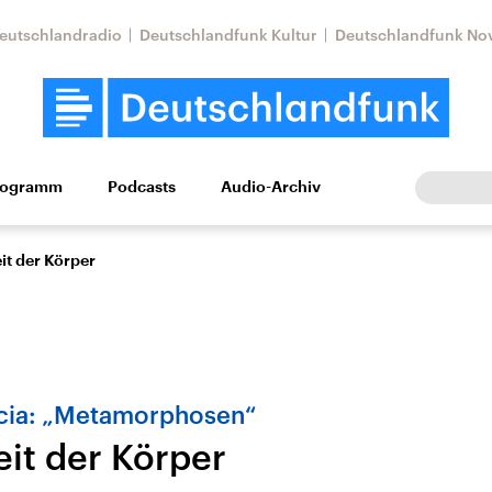
eutschlandradio
Deutschlandfunk Kultur
Deutschlandfunk No
rogramm
Podcasts
Audio-Archiv
Wirtschaft
Wissen
Kultur
Europa
Gesellschaf
it der Körper
cia: „Metamorphosen“
eit der Körper
Nahostkonflikt
Iran
le Beiträge,
Aktuelle Lage und
Aktuelle Lage und