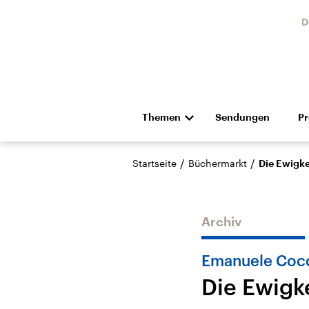
D
Themen
Sendungen
P
Die Nachrichten
Politik
/
/
Startseite
Büchermarkt
Die Ewigke
Hörspiel und Feature
Musik
Archiv
Emanuele Coc
Die Ewigk
Landtagswahl Sachsen-
USA
Anhalt 2026
Aktuel