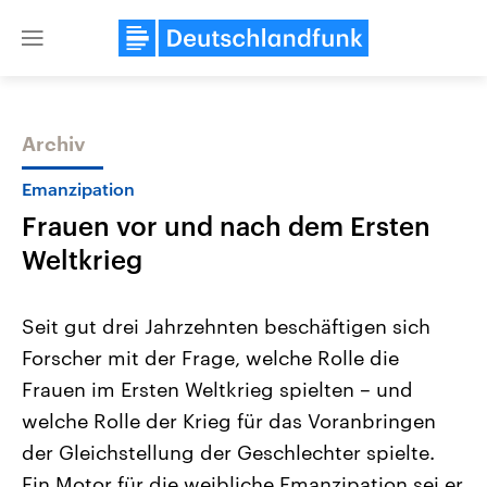
Close
menu
Archiv
Themen
Emanzipation
Frauen vor und nach dem Ersten
Weltkrieg
Seit gut drei Jahrzehnten beschäftigen sich
Forscher mit der Frage, welche Rolle die
USA
Nahostkonflikt
Frauen im Ersten Weltkrieg spielten – und
Aktuelle Beiträge, Analysen und
Aktuelle Lage und Hinter
Der Überfall der palästine
Hintergründe
welche Rolle der Krieg für das Voranbringen
Wirtschaftlich und militärisch
Terrororganisation Hamas
gehören die Vereinigten Staaten zu
Oktober 2023 auf Israel ha
der Gleichstellung der Geschlechter spielte.
den mächtigsten Ländern der Erde,
Region wieder die Gewalt 
Ein Motor für die weibliche Emanzipation sei er
mit großem Einfluss auf das
Israel möchte die Hamas z