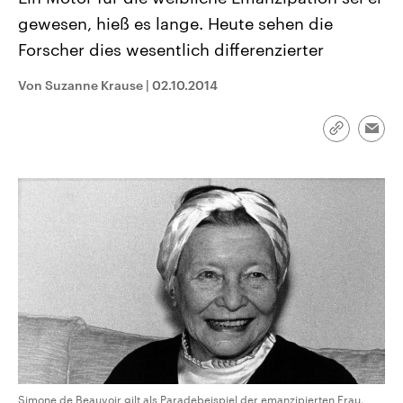
aktuelle Weltgeschehen.
Diese wird wie die Hisboll
gewesen, hieß es lange. Heute sehen die
Libanon vom Iran unterstüt
Forscher dies wesentlich differenzierter
Sendungen
Programm
Podcasts
Von Suzanne Krause
|
02.10.2014
Audio-Archiv
Link
Emai
kopieren/te
Simone de Beauvoir gilt als Paradebeispiel der emanzipierten Frau.