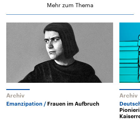
Mehr zum Thema
Archiv
Archiv
Emanzipation
Frauen im Aufbruch
Deutsc
Pionier
Kaiserr