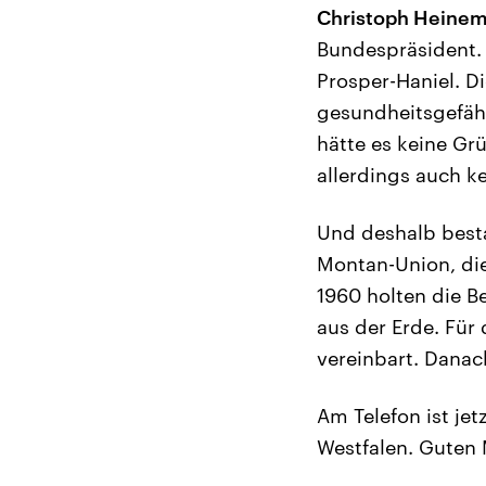
Christoph Heinem
Bundespräsident. D
Prosper-Haniel. D
gesundheitsgefäh
hätte es keine Gr
allerdings auch k
Und deshalb besta
Montan-Union, die
1960 holten die B
aus der Erde. Für
vereinbart. Danach
Am Telefon ist je
Westfalen. Guten