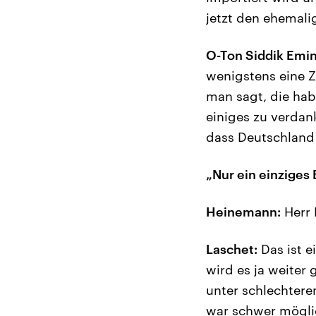
jetzt den ehemali
O-Ton Siddik Emin
wenigstens eine Z
man sagt, die hab
einiges zu verdan
dass Deutschland 
„Nur ein einziges
Heinemann:
Herr 
Laschet:
Das ist e
wird es ja weiter
unter schlechtere
war schwer möglic