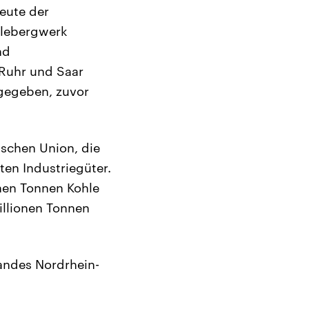
eute der
ohlebergwerk
nd
 Ruhr und Saar
 gegeben, zuvor
schen Union, die
en Industriegüter.
onen Tonnen Kohle
illionen Tonnen
Landes Nordrhein-