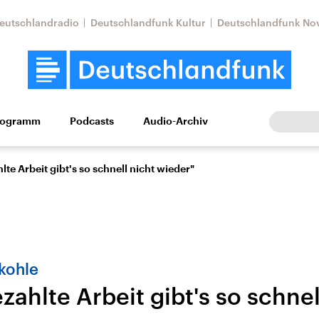
eutschlandradio
Deutschlandfunk Kultur
Deutschlandfunk No
rogramm
Podcasts
Audio-Archiv
Wirtschaft
Wissen
Kultur
Europa
Gesellschaf
lte Arbeit gibt's so schnell nicht wieder"
kohle
zahlte Arbeit gibt's so schnel
Nahostkonflikt
Iran
le Beiträge,
Aktuelle Lage und
Aktuelle Lage und