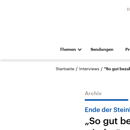
D
Themen
Sendungen
P
Die Nachrichten
Politik
/
/
Startseite
Interviews
"So gut bezah
Hörspiel und Feature
Musik
Archiv
Ende der Stein
„So gut be
Landtagswahl Sachsen-
USA
Anhalt 2026
Aktuel