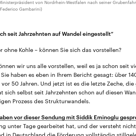
inisterpräsident von Nordrhein-Westfalen nach seiner Grubenfahr
/Federico Gambarini)
ich seit Jahrzehnten auf Wandel eingestellt“
r ohne Kohle – können Sie sich das vorstellen?
önnen wir uns alle vorstellen, weil es ja schon seit v
Sie haben es eben in Ihrem Bericht gesagt: über 1
vor 50 Jahren. Und jetzt ist es die letzte Zeche, di
t sich selbst seit Jahrzehnten schon auf diesen Wan
digen Prozess des Strukturwandels.
haben vor dieser Sendung mit Siddik Eminoglu gesp
ang unter Tage gearbeitet hat, und der versteht nich
nd in Deutschland die Förderung vollständig stillgel