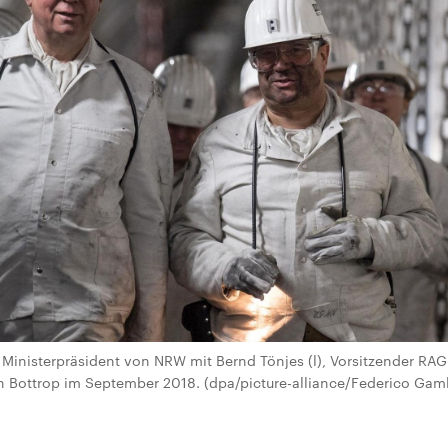
 Ministerpräsident von NRW mit Bernd Tönjes (l), Vorsitzender RAG
n Bottrop im September 2018. (dpa/picture-alliance/Federico Gamb