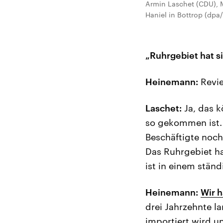
Armin Laschet (CDU), M
Haniel in Bottrop (dpa
„Ruhrgebiet hat s
Heinemann:
Revie
Laschet:
Ja, das k
so gekommen ist. 
Beschäftigte noch 
Das Ruhrgebiet ha
ist in einem stän
Heinemann:
Wir 
drei Jahrzehnte l
importiert wird u