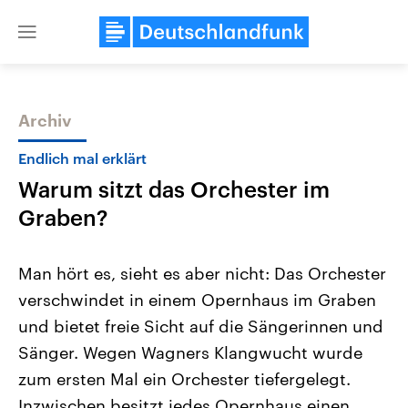
Close
menu
Archiv
Themen
Endlich mal erklärt
Warum sitzt das Orchester im
Graben?
Man hört es, sieht es aber nicht: Das Orchester
verschwindet in einem Opernhaus im Graben
Landtagswahl Sachsen-Anhalt
USA
und bietet freie Sicht auf die Sängerinnen und
2026
Aktuelle Beiträge, Analys
Alle Informationen
Hintergründe
Sänger. Wegen Wagners Klangwucht wurde
Sachsen-Anhalt wählt am 6.
Wirtschaftlich und militäri
September 2026 einen neuen
gehören die Vereinigten S
zum ersten Mal ein Orchester tiefergelegt.
Landtag. Seit 2021 wird das
den mächtigsten Ländern 
Inzwischen besitzt jedes Opernhaus einen
Bundesland von einer Koalition aus
mit großem Einfluss auf d