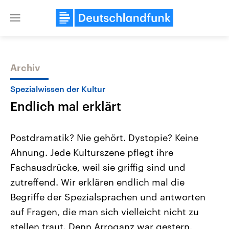
Close
menu
Archiv
Themen
Spezialwissen der Kultur
Endlich mal erklärt
Postdramatik? Nie gehört. Dystopie? Keine
Ahnung. Jede Kulturszene pflegt ihre
Fachausdrücke, weil sie griffig sind und
USA
Nahostkonflikt
zutreffend. Wir erklären endlich mal die
Aktuelle Beiträge, Analysen und
Aktuelle Lage und Hinter
Der Überfall der palästine
Hintergründe
Begriffe der Spezialsprachen und antworten
Wirtschaftlich und militärisch
Terrororganisation Hamas
auf Fragen, die man sich vielleicht nicht zu
gehören die Vereinigten Staaten zu
Oktober 2023 auf Israel ha
den mächtigsten Ländern der Erde,
Region wieder die Gewalt 
stellen traut. Denn Arroganz war gestern.
mit großem Einfluss auf das
Israel möchte die Hamas z