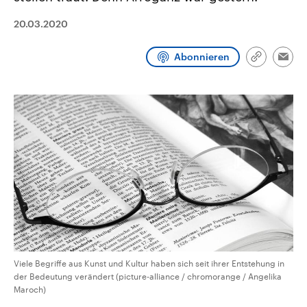
aktuelle Weltgeschehen.
Diese wird wie die Hisboll
Libanon vom Iran unterstüt
20.03.2020
Sendungen
Programm
Podcasts
Abonnieren
Link
Emai
kopieren/te
Audio-Archiv
Viele Begriffe aus Kunst und Kultur haben sich seit ihrer Entstehung in
der Bedeutung verändert (picture-alliance / chromorange / Angelika
Maroch)