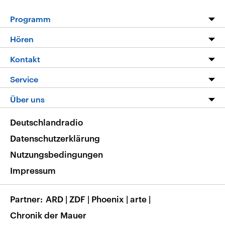
Programm
Programm
Hören
Alle Sendungen
Livestream
Kontakt
Die Nachrichten
Audios
Hörerservice
Service
Nachrichtenleicht
Podcasts
Social Media
FAQ
Über uns
Neue Beiträge auf dlf.de
Deutschlandfunk App
Newsletter
Deutschlandradio
Themen-Schwerpunkte
Nachrichten App
Deutschlandradio
Veranstaltungen
Presse
Frequenzen
Datenschutzerklärung
Musikliste
Ausbildung und Karriere
Nutzungsbedingungen
RSS
Transparenz
Impressum
Korrekturen
Barrierefreiheit
Partner
ARD
|
ZDF
|
Phoenix
|
arte
|
Chronik der Mauer