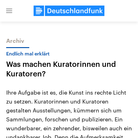
Close
menu
Archiv
Themen
Endlich mal erklärt
Was machen Kuratorinnen und
Kuratoren?
Ihre Aufgabe ist es, die Kunst ins rechte Licht
zu setzen. Kuratorinnen und Kuratoren
Landtagswahl Sachsen-Anhalt
USA
gestalten Ausstellungen, kümmern sich um
2026
Aktuelle Beiträge, Analys
Alle Informationen
Hintergründe
Sammlungen, forschen und publizieren. Ein
Sachsen-Anhalt wählt am 6.
Wirtschaftlich und militäri
September 2026 einen neuen
gehören die Vereinigten S
wunderbarer, ein zehrender, bisweilen auch ein
Landtag. Seit 2021 wird das
den mächtigsten Ländern 
undankbarer Job. Denn die Aufmerksamkeit
Bundesland von einer Koalition aus
mit großem Einfluss auf d