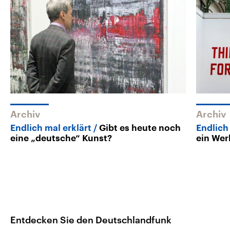
Archiv
Archiv
Endlich mal erklärt
Gibt es heute noch
Endlich
eine „deutsche“ Kunst?
ein Wer
Entdecken Sie den Deutschlandfunk