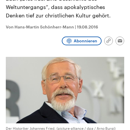
CDU, SPD und FDP regiert.-
aktuelle Weltgeschehen.
Weltuntergangs“, dass apokalyptisches
Umfragen, Prognosen,
Wahlprogramme, aktuelle Berichte
Denken tief zur christlichen Kultur gehört.
Sendungen
Programm
Podcasts
und Hintergründe zu den Parteien
und Kandidaten der anstehenden
Wahl.
Von Hans-Martin Schönherr-Mann
|
19.08.2016
Audio-Archiv
Abonnieren
Link
Emai
kopieren/te
Der Historiker Johannes Fried. (picture-alliance / dpa / Arno Burgi)