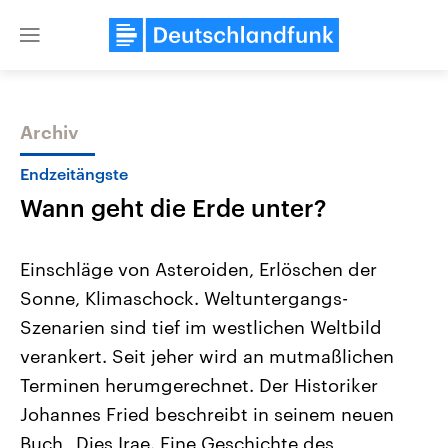
Close
menu
Archiv
Themen
Endzeitängste
Wann geht die Erde unter?
Einschläge von Asteroiden, Erlöschen der
Sonne, Klimaschock. Weltuntergangs-
Szenarien sind tief im westlichen Weltbild
Landtagswahl Sachsen-Anhalt
USA
verankert. Seit jeher wird an mutmaßlichen
2026
Aktuelle Beiträge, Analys
Alle Informationen
Terminen herumgerechnet. Der Historiker
Hintergründe
Sachsen-Anhalt wählt am 6.
Wirtschaftlich und militäri
Johannes Fried beschreibt in seinem neuen
September 2026 einen neuen
gehören die Vereinigten S
Landtag. Seit 2021 wird das
den mächtigsten Ländern 
Buch „Dies Irae. Eine Geschichte des
Bundesland von einer Koalition aus
mit großem Einfluss auf d