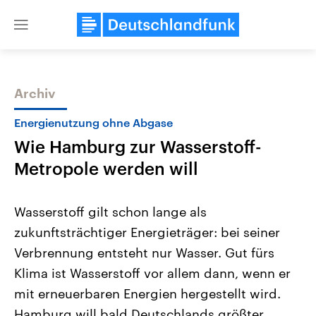
Close
menu
Archiv
Themen
Energienutzung ohne Abgase
Wie Hamburg zur Wasserstoff-
Metropole werden will
Wasserstoff gilt schon lange als
zukunftsträchtiger Energieträger: bei seiner
Landtagswahl Sachsen-Anhalt
USA
Verbrennung entsteht nur Wasser. Gut fürs
2026
Aktuelle Beiträge, Analys
Alle Informationen
Hintergründe
Klima ist Wasserstoff vor allem dann, wenn er
Sachsen-Anhalt wählt am 6.
Wirtschaftlich und militäri
September 2026 einen neuen
gehören die Vereinigten S
mit erneuerbaren Energien hergestellt wird.
Landtag. Seit 2021 wird das
den mächtigsten Ländern 
Hamburg will bald Deutschlands größter
Bundesland von einer Koalition aus
mit großem Einfluss auf d