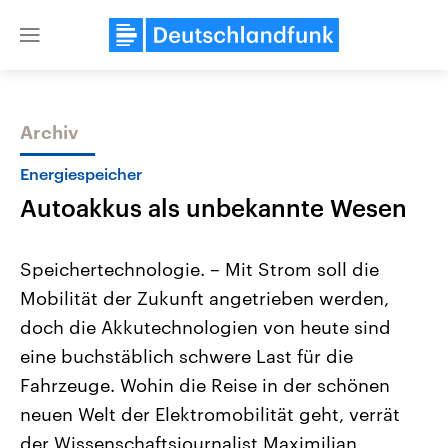
Close
menu
Archiv
Themen
Energiespeicher
Autoakkus als unbekannte Wesen
Speichertechnologie. – Mit Strom soll die
Mobilität der Zukunft angetrieben werden,
doch die Akkutechnologien von heute sind
Landtagswahl Sachsen-Anhalt
USA
eine buchstäblich schwere Last für die
2026
Aktuelle Beiträge, Analys
Alle Informationen
Fahrzeuge. Wohin die Reise in der schönen
Hintergründe
Sachsen-Anhalt wählt am 6.
Wirtschaftlich und militäri
neuen Welt der Elektromobilität geht, verrät
September 2026 einen neuen
gehören die Vereinigten S
Landtag. Seit 2021 wird das
den mächtigsten Ländern 
der Wissenschaftsjournalist Maximilian
Bundesland von einer Koalition aus
mit großem Einfluss auf d