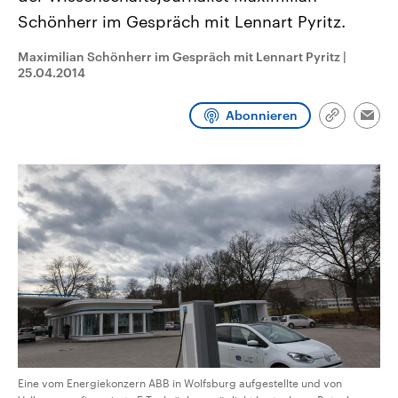
CDU, SPD und FDP regiert.-
aktuelle Weltgeschehen.
Schönherr im Gespräch mit Lennart Pyritz.
Umfragen, Prognosen,
Wahlprogramme, aktuelle Berichte
Sendungen
Programm
Podcasts
und Hintergründe zu den Parteien
Maximilian Schönherr im Gespräch mit Lennart Pyritz
|
und Kandidaten der anstehenden
25.04.2014
Wahl.
Audio-Archiv
Abonnieren
Link
Emai
kopieren/te
Eine vom Energiekonzern ABB in Wolfsburg aufgestellte und von