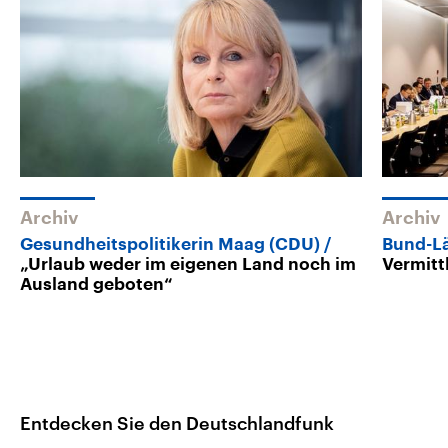
Archiv
Archiv
Gesundheitspolitikerin Maag (CDU)
Bund-Lä
„Urlaub weder im eigenen Land noch im
Vermitt
Ausland geboten“
Entdecken Sie den Deutschlandfunk