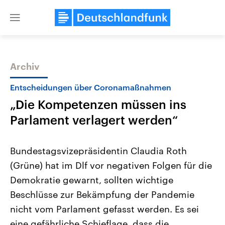
Close
menu
Archiv
Themen
Entscheidungen über Coronamaßnahmen
„Die Kompetenzen müssen ins
Parlament verlagert werden“
Bundestagsvizepräsidentin Claudia Roth
(Grüne) hat im Dlf vor negativen Folgen für die
Landtagswahl Sachsen-Anhalt
USA
Demokratie gewarnt, sollten wichtige
2026
Aktuelle Beiträge, Analys
Alle Informationen
Hintergründe
Beschlüsse zur Bekämpfung der Pandemie
Sachsen-Anhalt wählt am 6.
Wirtschaftlich und militäri
September 2026 einen neuen
gehören die Vereinigten S
nicht vom Parlament gefasst werden. Es sei
Landtag. Seit 2021 wird das
den mächtigsten Ländern 
eine gefährliche Schieflage, dass die
Bundesland von einer Koalition aus
mit großem Einfluss auf d