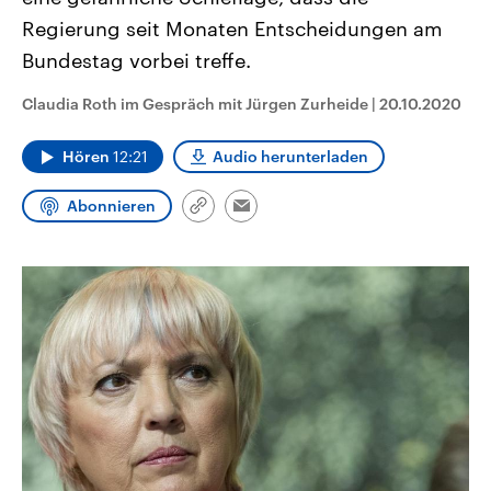
CDU, SPD und FDP regiert.-
aktuelle Weltgeschehen.
Regierung seit Monaten Entscheidungen am
Umfragen, Prognosen,
Wahlprogramme, aktuelle Berichte
Bundestag vorbei treffe.
Sendungen
Programm
Podcasts
und Hintergründe zu den Parteien
und Kandidaten der anstehenden
Wahl.
Claudia Roth im Gespräch mit Jürgen Zurheide
|
20.10.2020
Audio-Archiv
Hören
12:21
Audio herunterladen
Abonnieren
Link
Email
kopieren/teilen