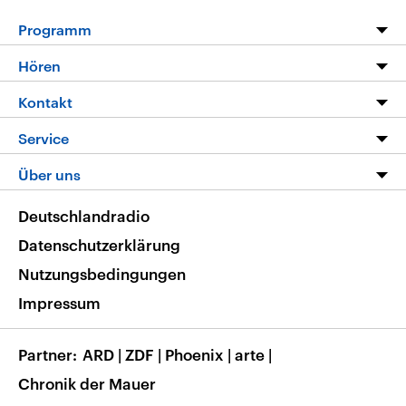
Programm
Programm
Hören
Alle Sendungen
Livestream
Kontakt
Die Nachrichten
Audios
Hörerservice
Service
Nachrichtenleicht
Podcasts
Social Media
FAQ
Über uns
Neue Beiträge auf dlf.de
Deutschlandfunk App
Newsletter
Deutschlandradio
Themen-Schwerpunkte
Nachrichten App
Deutschlandradio
Veranstaltungen
Presse
Frequenzen
Datenschutzerklärung
Musikliste
Ausbildung und Karriere
Nutzungsbedingungen
RSS
Transparenz
Impressum
Korrekturen
Barrierefreiheit
Partner
ARD
|
ZDF
|
Phoenix
|
arte
|
Chronik der Mauer