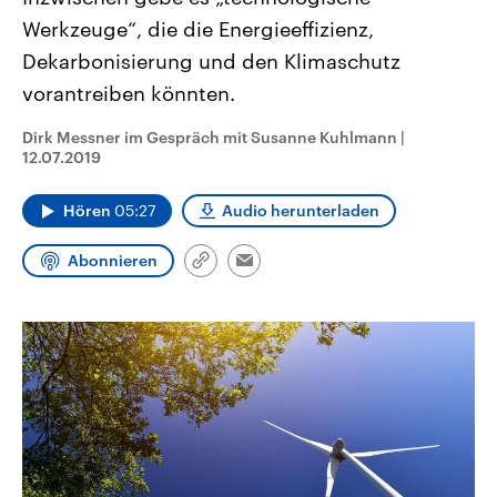
CDU, SPD und FDP regiert.-
aktuelle Weltgeschehen.
Werkzeuge“, die die Energieeffizienz,
Umfragen, Prognosen,
Wahlprogramme, aktuelle Berichte
Dekarbonisierung und den Klimaschutz
Sendungen
Programm
Podcasts
und Hintergründe zu den Parteien
und Kandidaten der anstehenden
vorantreiben könnten.
Wahl.
Audio-Archiv
Dirk Messner im Gespräch mit Susanne Kuhlmann
|
12.07.2019
Hören
05:27
Audio herunterladen
Abonnieren
Link
Email
kopieren/teilen