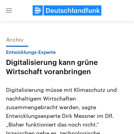
Close
menu
Archiv
Themen
Entwicklungs-Experte
Digitalisierung kann grüne
Wirtschaft voranbringen
Digitalisierung müsse mit Klimaschutz und
nachhaltigem Wirtschaften
Landtagswahl Sachsen-Anhalt
USA
zusammengebracht werden, sagte
2026
Aktuelle Beiträge, Analys
Alle Informationen
Hintergründe
Entwicklungsexperte Dirk Messner im Dlf.
Sachsen-Anhalt wählt am 6.
Wirtschaftlich und militäri
September 2026 einen neuen
gehören die Vereinigten S
„Bisher funktioniert das noch nicht.“
Landtag. Seit 2021 wird das
den mächtigsten Ländern 
Inzwischen gebe es „technologische
Bundesland von einer Koalition aus
mit großem Einfluss auf d