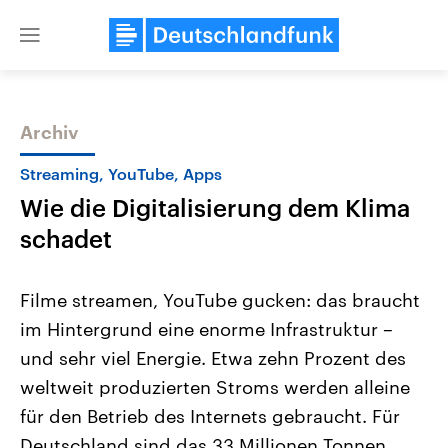
Close
menu
Archiv
Themen
Streaming, YouTube, Apps
Wie die Digitalisierung dem Klima
schadet
Filme streamen, YouTube gucken: das braucht
im Hintergrund eine enorme Infrastruktur –
Landtagswahl Sachsen-Anhalt
USA
und sehr viel Energie. Etwa zehn Prozent des
2026
Aktuelle Beiträge, Analys
Alle Informationen
Hintergründe
weltweit produzierten Stroms werden alleine
Sachsen-Anhalt wählt am 6.
Wirtschaftlich und militäri
September 2026 einen neuen
gehören die Vereinigten S
für den Betrieb des Internets gebraucht. Für
Landtag. Seit 2021 wird das
den mächtigsten Ländern 
Deutschland sind das 33 Millionen Tonnen
Bundesland von einer Koalition aus
mit großem Einfluss auf d