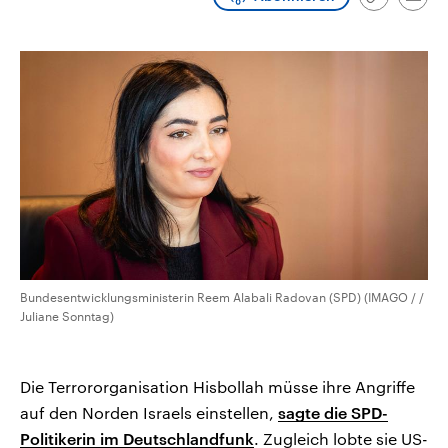
Link
Emai
CDU, SPD und FDP regiert.-
aktuelle Weltgeschehen.
kopieren/te
Umfragen, Prognosen,
Wahlprogramme, aktuelle Berichte
Sendungen
Programm
Podcasts
und Hintergründe zu den Parteien
und Kandidaten der anstehenden
Wahl.
Audio-Archiv
Bundesentwicklungsministerin Reem Alabali Radovan (SPD) (IMAGO / /
Juliane Sonntag)
Die Terrororganisation Hisbollah müsse ihre Angriffe
auf den Norden Israels einstellen,
sagte die SPD-
Politikerin im Deutschlandfunk
. Zugleich lobte sie US-