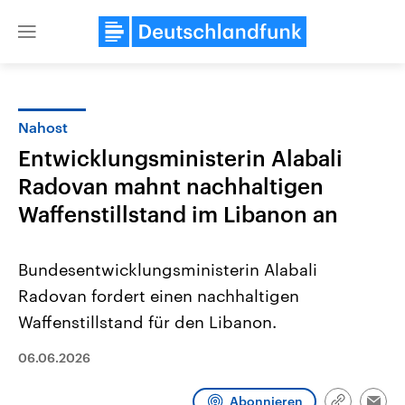
Close
menu
Nahost
Themen
Entwicklungsministerin Alabali
Radovan mahnt nachhaltigen
Waffenstillstand im Libanon an
Bundesentwicklungsministerin Alabali
Radovan fordert einen nachhaltigen
Landtagswahl Sachsen-Anhalt
USA
Waffenstillstand für den Libanon.
2026
Aktuelle Beiträge, Analys
Alle Informationen
Hintergründe
06.06.2026
Sachsen-Anhalt wählt am 6.
Wirtschaftlich und militäri
September 2026 einen neuen
gehören die Vereinigten S
Landtag. Seit 2021 wird das
den mächtigsten Ländern 
Abonnieren
Bundesland von einer Koalition aus
mit großem Einfluss auf d