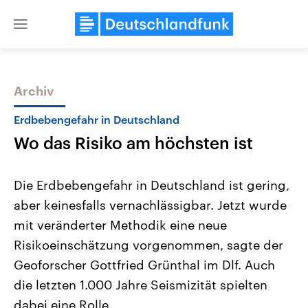
Close
menu
Archiv
Themen
Erdbebengefahr in Deutschland
Wo das Risiko am höchsten ist
Die Erdbebengefahr in Deutschland ist gering,
aber keinesfalls vernachlässigbar. Jetzt wurde
mit veränderter Methodik eine neue
Landtagswahl Sachsen-Anhalt
USA
Risikoeinschätzung vorgenommen, sagte der
2026
Aktuelle Beiträge, Analys
Alle Informationen
Geoforscher Gottfried Grünthal im Dlf. Auch
Hintergründe
Sachsen-Anhalt wählt am 6.
Wirtschaftlich und militäri
die letzten 1.000 Jahre Seismizität spielten
September 2026 einen neuen
gehören die Vereinigten S
Landtag. Seit 2021 wird das
den mächtigsten Ländern 
dabei eine Rolle.
Bundesland von einer Koalition aus
mit großem Einfluss auf d