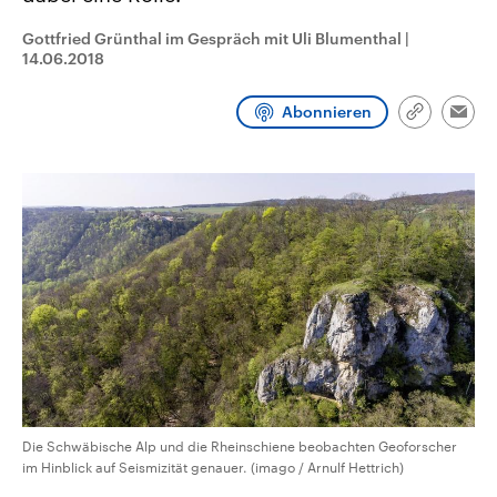
CDU, SPD und FDP regiert.-
aktuelle Weltgeschehen.
Umfragen, Prognosen,
Gottfried Grünthal im Gespräch mit Uli Blumenthal
|
Wahlprogramme, aktuelle Berichte
14.06.2018
Sendungen
Programm
Podcasts
und Hintergründe zu den Parteien
und Kandidaten der anstehenden
Wahl.
Abonnieren
Link
Audio-Archiv
Emai
kopieren/te
Die Schwäbische Alp und die Rheinschiene beobachten Geoforscher
im Hinblick auf Seismizität genauer. (imago / Arnulf Hettrich)