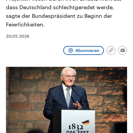
CDU, SPD und FDP regiert.-
aktuelle Weltgeschehen.
dass Deutschland schlechtgeredet werde,
Umfragen, Prognosen,
Wahlprogramme, aktuelle Berichte
sagte der Bundespräsident zu Beginn der
Sendungen
Programm
Podcasts
und Hintergründe zu den Parteien
und Kandidaten der anstehenden
Feierlichkeiten.
Wahl.
Audio-Archiv
30.05.2026
Abonnieren
Link
Emai
kopieren/te