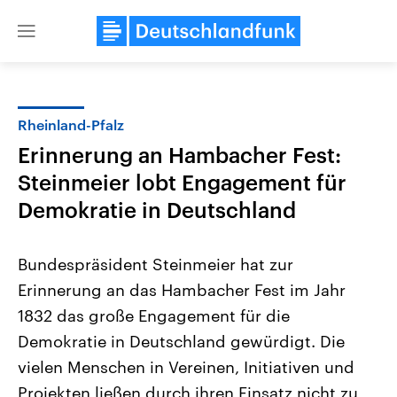
Close
menu
Rheinland-Pfalz
Themen
Erinnerung an Hambacher Fest:
Steinmeier lobt Engagement für
Demokratie in Deutschland
Bundespräsident Steinmeier hat zur
Erinnerung an das Hambacher Fest im Jahr
Landtagswahl Sachsen-Anhalt
USA
1832 das große Engagement für die
2026
Aktuelle Beiträge, Analys
Alle Informationen
Demokratie in Deutschland gewürdigt. Die
Hintergründe
Sachsen-Anhalt wählt am 6.
Wirtschaftlich und militäri
vielen Menschen in Vereinen, Initiativen und
September 2026 einen neuen
gehören die Vereinigten S
Landtag. Seit 2021 wird das
den mächtigsten Ländern 
Projekten ließen durch ihren Einsatz nicht zu,
Bundesland von einer Koalition aus
mit großem Einfluss auf d