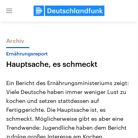
Close
menu
Archiv
Themen
Ernährungsreport
Hauptsache, es schmeckt
Ein Bericht des Ernährungsministeriums zeigt:
Viele Deutsche haben immer weniger Lust zu
kochen und setzen stattdessen auf
Landtagswahl Sachsen-Anhalt
USA
Fertiggerichte. Die Hauptsache ist, es
2026
Aktuelle Beiträge, Analys
Alle Informationen
schmeckt. Möglicherweise gibt es aber eine
Hintergründe
Sachsen-Anhalt wählt am 6.
Wirtschaftlich und militäri
Trendwende: Jugendliche haben dem Bericht
September 2026 einen neuen
gehören die Vereinigten S
Landtag. Seit 2021 wird das
den mächtigsten Ländern 
zufolge großes Interesse am Kochen.
Bundesland von einer Koalition aus
mit großem Einfluss auf d