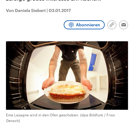
CDU, SPD und FDP regiert.-
aktuelle Weltgeschehen.
Umfragen, Prognosen,
Von Daniela Siebert
|
03.01.2017
Wahlprogramme, aktuelle Berichte
Sendungen
Programm
Podcasts
und Hintergründe zu den Parteien
und Kandidaten der anstehenden
Abonnieren
Link
Wahl.
Emai
kopieren/te
Audio-Archiv
Eine Lasagne wird in den Ofen geschoben. (dpa-Bildfunk / Friso
Gensch)