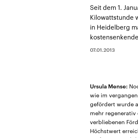
Alle Informationen
Analy
Sachsen-Anhalt wählt
Hinte
Seit dem 1. Jan
am 6. September 2026
Wirtsc
einen neuen Landtag.
militä
Kilowattstunde w
Seit 2021 wird das
Verein
Bundesland von einer
den m
in Heidelberg m
Koalition aus CDU, SPD
Länder
und FDP regiert.-
großem
kostensenkende 
Umfragen, Prognosen,
aktuel
Wahlprogramme,
07.01.2013
aktuelle Berichte und
Hintergründe zu den
Parteien und Kandidaten
der anstehenden Wahl.
Ursula Mense:
Noc
wie im vergangen
gefördert wurde al
mehr regenerativ 
verbliebenen Förd
Höchstwert erreic