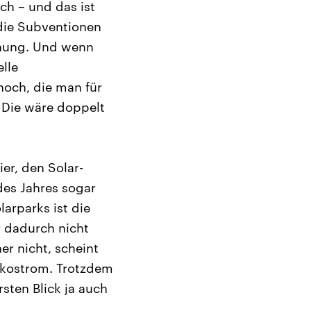
ch – und das ist
 die Subventionen
chnung. Und wenn
lle
hoch, die man für
 Die wäre doppelt
er, den Solar-
des Jahres sogar
larparks ist die
 dadurch nicht
er nicht, scheint
 Ökostrom. Trotzdem
sten Blick ja auch