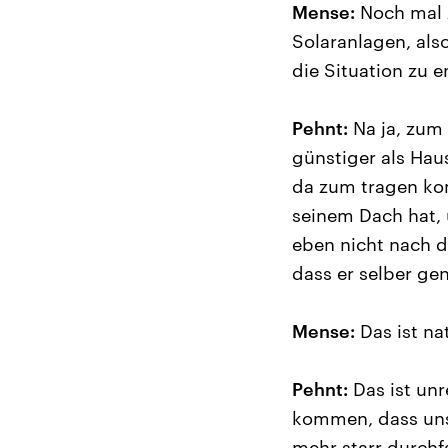
Mense:
Noch mal z
Solaranlagen, als
die Situation zu 
Pehnt:
Na ja, zum 
günstiger als Haus
da zum tragen kom
seinem Dach hat, 
eben nicht nach 
dass er selber gen
Mense:
Das ist na
Pehnt:
Das ist unr
kommen, dass unse
mehr starr durchf