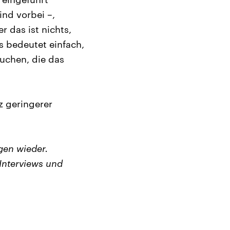
nd vorbei –,
 das ist nichts,
s bedeutet einfach,
auchen, die das
z geringerer
gen wieder.
Interviews und