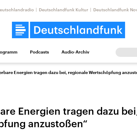
eutschlandradio
Deutschlandfunk Kultur
Deutschlandfunk No
rogramm
Podcasts
Audio-Archiv
Wirtschaft
Wissen
Kultur
Europa
Gesellschaf
erbare Energien tragen dazu bei, regionale Wertschöpfung anzus
are Energien tragen dazu bei
pfung anzustoßen“
Nahostkonflikt
Iran
le Beiträge,
Aktuelle Lage und
Aktuelle Lage und